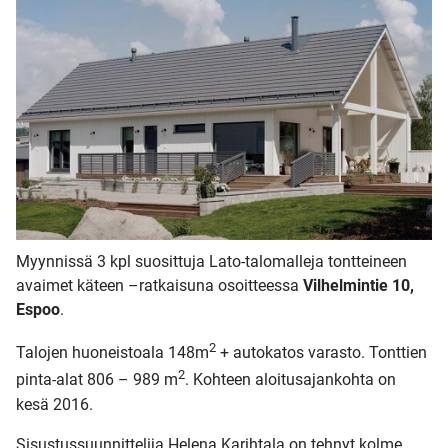
Myynnissä 3 kpl suosittuja Lato-talomalleja tontteineen
avaimet käteen –ratkaisuna osoitteessa
Vilhelmintie 10,
Espoo
.
2
Talojen huoneistoala 148m
+ autokatos varasto. Tonttien
2
pinta-alat 806 – 989 m
. Kohteen aloitusajankohta on
kesä 2016.
Sisustussuunnittelija Helena Karihtala on tehnyt kolme