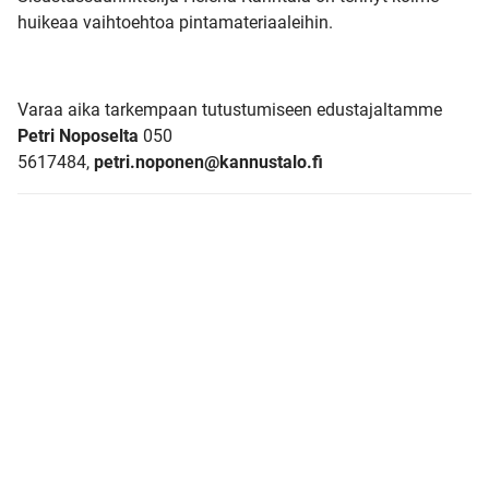
huikeaa vaihtoehtoa pintamateriaaleihin.
Varaa aika tarkempaan tutustumiseen edustajaltamme
Petri Noposelta
050
5617484,
petri.noponen@kannustalo.fi
UUSI
UNELMISTA
KODIKSI-