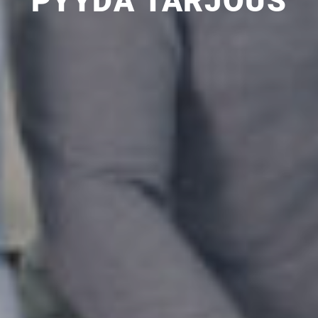
PYYDÄ TARJOUS
UUSI
UNELMISTA
KODIKSI-
TALOKIRJA ON