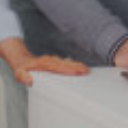
JULKAISTU
Upea yli 200-sivuinen talokirja!
Tilaa esite