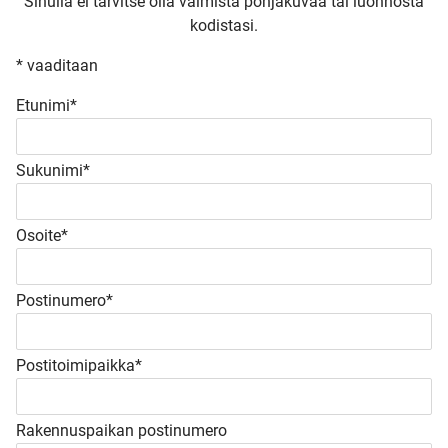
Sinulla ei tarvitse olla valmista pohjakuvaa tai luonnosta
kodistasi.
* vaaditaan
Etunimi*
Sukunimi*
Osoite*
Postinumero*
Postitoimipaikka*
Rakennuspaikan postinumero