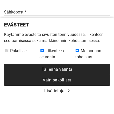
Sähköposti*
EVÄSTEET
Puhelinnumero*
Käytämme evästeitä sivuston toimivuudessa, liikenteen
seuraamisessa sekä markkinoinnin kohdistamisessa.
Rakennusvuosi*
Pakolliset
Liikenteen
Mainonnan
seuranta
kohdistus
Tontin tilanne*
Tallenna valinta
Rakennusbudjetti*
Vain pakolliset
Kokonaisbudjetti talon rakentamisen osalta ilman tontin ja liittymien
Lisätietoja
osuutta.
Lisätietoja rakennushankkeesta