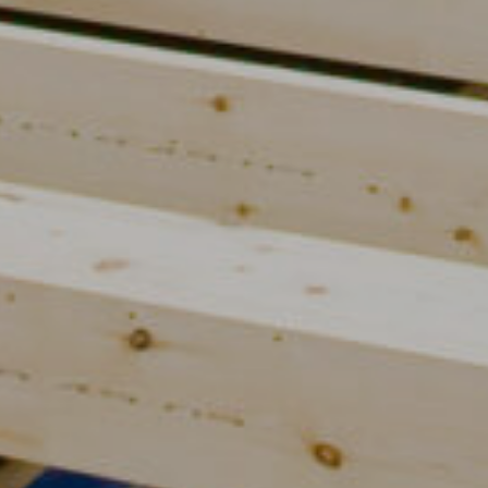
Upea yli 200-sivuinen talokirja!
Tilaa esite