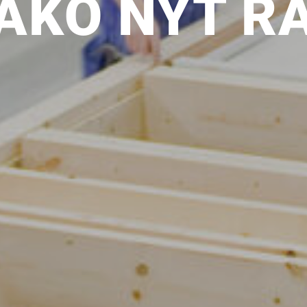
AAKO NYT R
SI UNELMISTA KODIK
LOKIRJA ON JULKAI