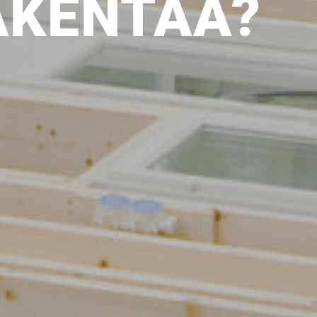
AKENTAA?
SI-
STU