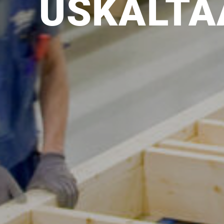
USKAL­T
UU
TA