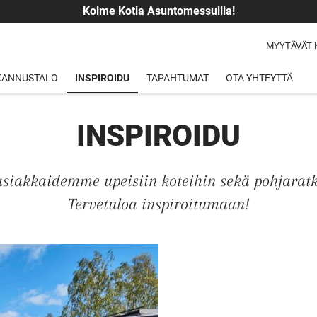
Kolme Kotia Asuntomessuilla!
MYYTÄVÄT 
 KANNUSTALO
INSPIROIDU
TAPAHTUMAT
OTA YHTEYTTÄ
INSPIROIDU
asiakkaidemme upeisiin koteihin sekä pohjaratk
Tervetuloa inspiroitumaan!