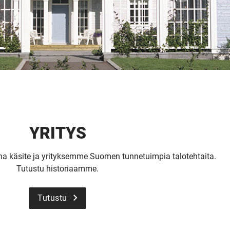
YRITYS
a käsite ja yrityksemme Suomen tunnetuimpia talotehtaita.
Tutustu historiaamme.
SI-
Tutustu
STU