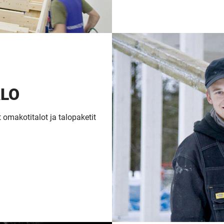
Upea yli 200-sivuinen talokirja!
ALO
Tilaa esite
 omakotitalot ja talopaketit