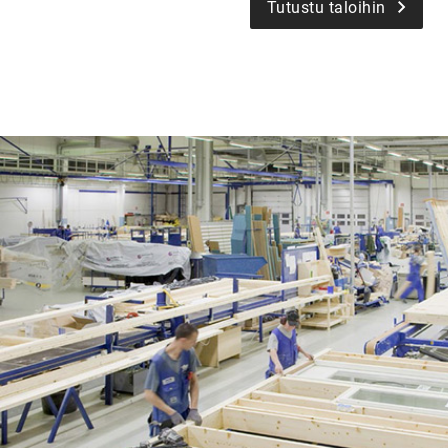
Tutustu taloihin
UU
TA