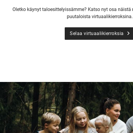
Oletko käynyt taloesittelyissämme? Katso nyt osa näist
puutaloista virtuaalikierroksina.
Selaa virtuaalikierroksia