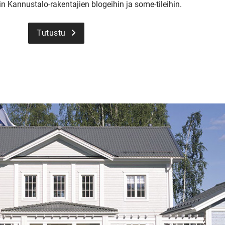
in Kannustalo-rakentajien blogeihin ja some-tileihin.
Tutustu