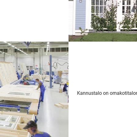
Kannustalo on omakotitalon
SI UNELMISTA KODIK
LOKIRJA ON JULKAI