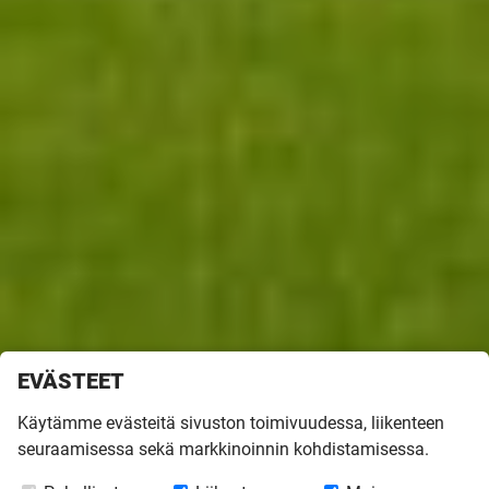
EVÄSTEET
Käytämme evästeitä sivuston toimivuudessa, liikenteen
Kannustalo suunnittelee ja valmistaa
seuraamisessa sekä markkinoinnin kohdistamisessa.
yksityiskotien lisäksi julkisia tiloja, kuten