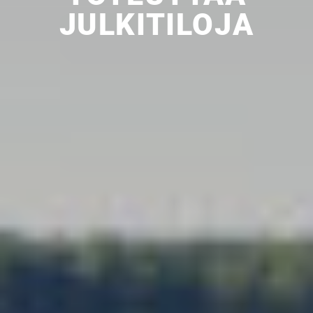
KODIKSI-
JULKITILOJA
TALOKIRJA ON
JULKAISTU
Upea yli 200-sivuinen talokirja!
Tilaa esite