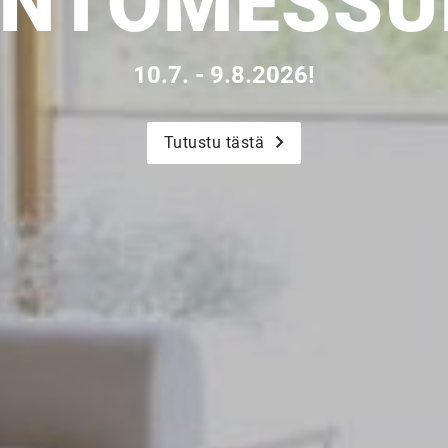
NTO­MESSU
10.7. - 9.8.2026!
Tutustu tästä