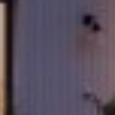
UUSI
UNELMISTA
KODIKSI-
TALOKIRJA ON