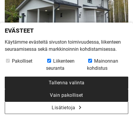
EVÄSTEET
Käytämme evästeitä sivuston toimivuudessa, liikenteen
seuraamisessa sekä markkinoinnin kohdistamisessa.
Harmaja 126 Klaukkalassa Talo B
VALMIS
Järvimaankaari 23, 01800 Klaukkala
Pakolliset
Liikenteen
Mainonnan
2
4h + k , huoneistoala 127,5 m
seuranta
kohdistus
2
hallintaoikeus vuokratonttiin 602 m
Tallenna valinta
Tutustu
Vain pakolliset
Lisätietoja