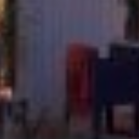
JULKAISTU
Upea yli 200-sivuinen talokirja!
Tilaa esite