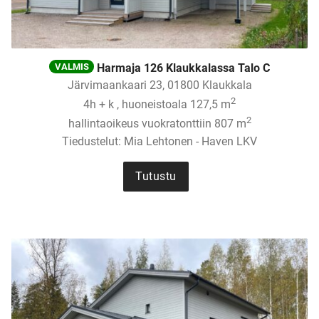
Harmaja 126 Klaukkalassa Talo C
VALMIS
Järvimaankaari 23, 01800 Klaukkala
2
4h + k , huoneistoala 127,5 m
2
hallintaoikeus vuokratonttiin 807 m
Tiedustelut: Mia Lehtonen - Haven LKV
Tutustu