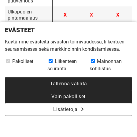
puuverhous
Ulkopuolen
X
X
X
pintamaalaus
Välipohja
V
V
V
EVÄSTEET
Yläpohjan
Käytämme evästeitä sivuston toimivuudessa, liikenteen
höyrynsulku ja
V
V
V
seuraamisessa sekä markkinoinnin kohdistamisessa.
koolaus
Pakolliset
Liikenteen
Mainonnan
Yläpohjan
V
V
V
seuranta
kohdistus
lämmöneristys
Ikkunat ja
Tallenna valinta
V
V
V
pintahelat
Vain pakolliset
Ulko-ovet
V
V
V
Lisätietoja
Lukot
V
V
V
Ikkuna- ja
V
V
V