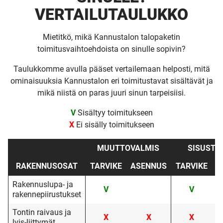
VERTAILUTAULUKKO
Mietitkö, mikä Kannustalon talopaketin
toimitusvaihtoehdoista on sinulle sopivin?
Taulukkomme avulla pääset vertailemaan helposti, mitä
ominaisuuksia Kannustalon eri toimitustavat sisältävät ja
mikä niistä on paras juuri sinun tarpeisiisi.
V
Sisältyy toimitukseen
X
Ei sisälly toimitukseen
MUUTTOVALMIS
SISUSTA 
RAKENNUSOSAT
TARVIKE
ASENNUS
TARVIKE
A
Rakennuslupa- ja
V
V
rakennepiirustukset
Tontin raivaus ja
X
X
X
lvis-liittymät