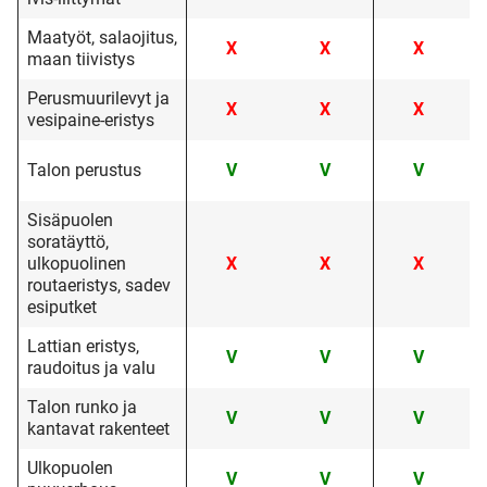
Maatyöt, salaojitus,
X
X
X
maan tiivistys
Perusmuurilevyt ja
X
X
X
vesipaine-eristys
Talon perustus
V
V
V
Sisäpuolen
soratäyttö,
ulkopuolinen
X
X
X
routaeristys, sadev
esiputket
Lattian eristys,
V
V
V
raudoitus ja valu
Talon runko ja
V
V
V
kantavat rakenteet
Ulkopuolen
V
V
V