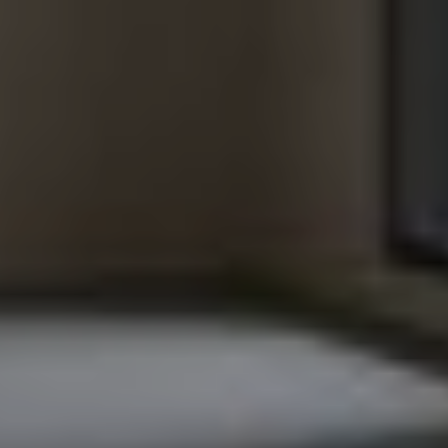
UUSI
UNELMISTA
KODIKSI-
TALOKIRJA ON
JULKAISTU
Upea yli 200-sivuinen talokirja!
Tilaa esite