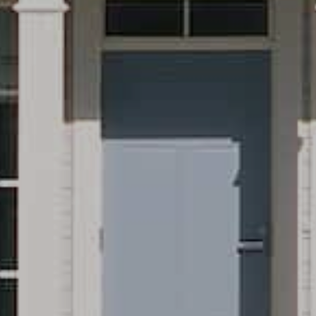
Upea yli 200-sivuinen talokirja!
Tilaa esite