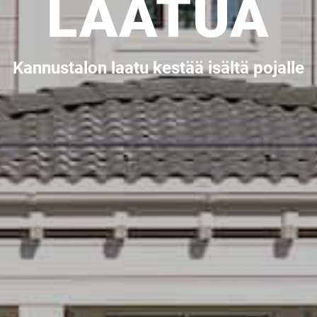
LAATUA
Kannustalon laatu kestää isältä pojalle
SI UNELMISTA KODIK
LOKIRJA ON JULKAI