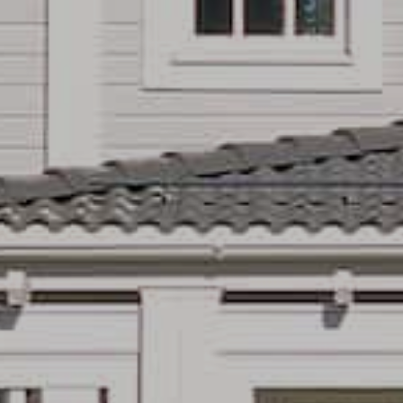
UU
TA