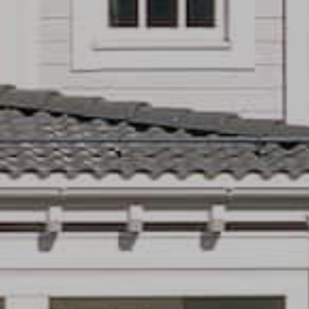
SI-
STU