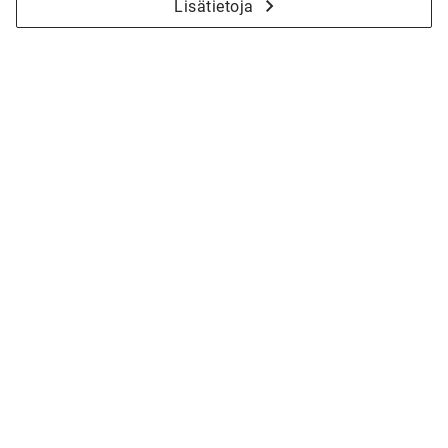
Lisätietoja
HANNA HOLM
045 266 3888
hanna.holm@kannustalo.fi
Pirkanmaa
Ota yhteyttä Hannaan