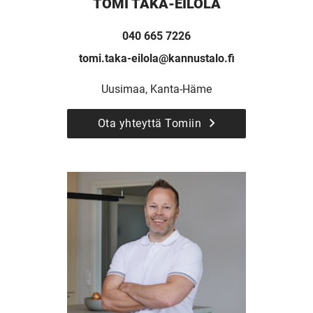
TOMI TAKA-EILOLA
040 665 7226
tomi.taka-eilola@kannustalo.fi
Uusimaa, Kanta-Häme
Ota yhteyttä Tomiin