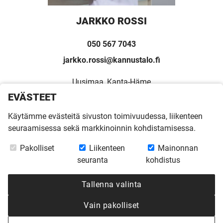
JARKKO ROSSI
050 567 7043
jarkko.rossi@kannustalo.fi
Uusimaa, Kanta-Häme
EVÄSTEET
Ota yhteyttä Jarkkoon
Käytämme evästeitä sivuston toimivuudessa, liikenteen
seuraamisessa sekä markkinoinnin kohdistamisessa.
Pakolliset
Liikenteen
Mainonnan
seuranta
kohdistus
Tallenna valinta
Vain pakolliset