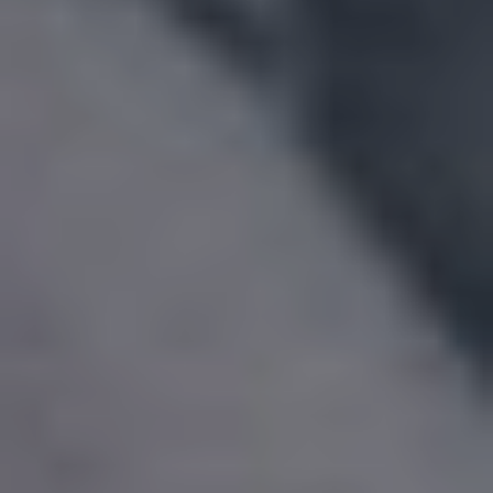
UUSI
UNELMISTA
KODIKSI-
TALOKIRJA ON
JULKAISTU
Upea yli 200-sivuinen talokirja!