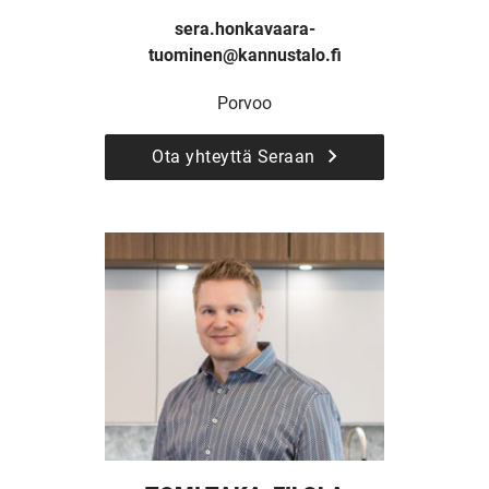
sera.honkavaara-
tuominen@kannustalo.fi
Porvoo
Ota yhteyttä Seraan