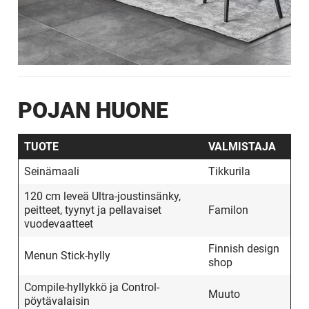
POJAN HUONE
TUOTE
VALMISTAJA
Seinämaali
Tikkurila
120 cm leveä Ultra-joustinsänky,
peitteet, tyynyt ja pellavaiset
Familon
vuodevaatteet
Finnish design
Menun Stick-hylly
shop
Compile-hyllykkö ja Control-
Muuto
pöytävalaisin