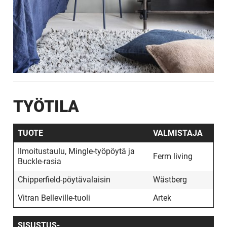
TYÖTILA
TUOTE
VALMISTAJA
Ilmoitustaulu, Mingle-työpöytä ja
Ferm living
Buckle-rasia
Chipperfield-pöytävalaisin
Wästberg
Vitran Belleville-tuoli
Artek
SISUSTUS­