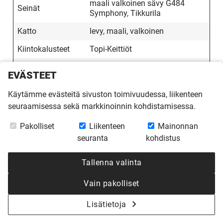
maali valkoinen sävy G484
Seinät
Symphony, Tikkurila
Katto
levy, maali, valkoinen
Kiintokalusteet
Topi-Keittiöt
PESUHUONE
EVÄSTEET
Lattiakaivo
Unidrain
Käytämme evästeitä sivuston toimivuudessa, liikenteen
tummanharmaa laatta, 30 x 60
seuraamisessa sekä markkinoinnin kohdistamisessa.
Seinät
cm, Kannustalo Collection
Pakolliset
Liikenteen
Mainonnan
Katto
paneli, Helo Deco
seuranta
kohdistus
Valaistus yleisvalo erillisen
Valaistus
suunnitelman mukaan, Airam
Tallenna valinta
Suihkuhana
Suihkuhana Sadesuihku
Vain pakolliset
Meikkipöytä
Meikkipöytä Topi-Keittiöt
Lisätietoja
SAUNA