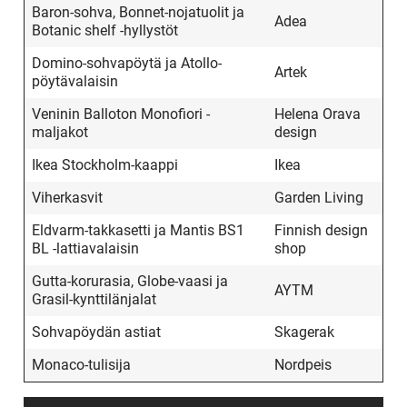
Baron-sohva, Bonnet-nojatuolit ja
Adea
Botanic shelf -hyllystöt
Domino-sohvapöytä ja Atollo-
Artek
pöytävalaisin
Veninin Balloton Monofiori -
Helena Orava
maljakot
design
Ikea Stockholm-kaappi
Ikea
Viherkasvit
Garden Living
Eldvarm-takkasetti ja Mantis BS1
Finnish design
BL -lattiavalaisin
shop
Gutta-korurasia, Globe-vaasi ja
AYTM
Grasil-kynttilänjalat
Sohvapöydän astiat
Skagerak
Monaco-tulisija
Nordpeis