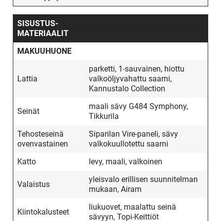
SISUSTUS­
MATERIAALIT
MAKUUHUONE
parketti, 1-sauvainen, hiottu
Lattia
valkoöljyvahattu saarni,
Kannustalo Collection
maali sävy G484 Symphony,
Seinät
Tikkurila
Tehosteseinä
Siparilan Vire-paneli, sävy
ovenvastainen
valkokuullotettu saarni
Katto
levy, maali, valkoinen
yleisvalo erillisen suunnitelman
Valaistus
mukaan, Airam
liukuovet, maalattu seinä
Kiintokalusteet
sävyyn, Topi-Keittiöt