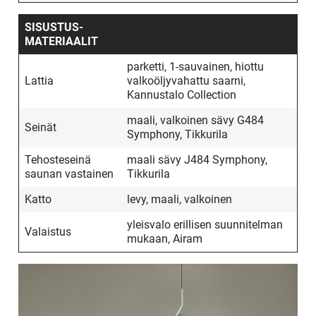
SISUSTUS­
MATERIAALIT
parketti, 1-sauvainen, hiottu
Lattia
valkoöljyvahattu saarni,
Kannustalo Collection
maali, valkoinen sävy G484
Seinät
Symphony, Tikkurila
Tehosteseinä
maali sävy J484 Symphony,
saunan vastainen
Tikkurila
Katto
levy, maali, valkoinen
yleisvalo erillisen suunnitelman
Valaistus
mukaan, Airam