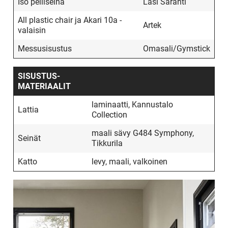
Iso peiliseinä
Lasi Saranti
All plastic chair ja Akari 10a -
Artek
valaisin
Messusisustus
Omasali/Gymstick
SISUSTUS­
MATERIAALIT
laminaatti, Kannustalo
X
Lattia
Collection
UUSI
maali sävy G484 Symphony,
Seinät
Tikkurila
UNELMISTA
Katto
levy, maali, valkoinen
KODIKSI-
TALOKIRJA ON