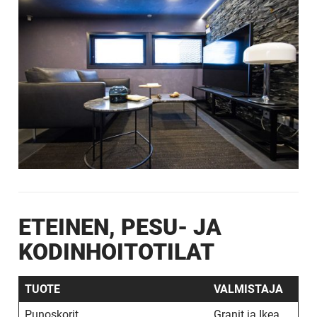
ETEINEN, PESU- JA
KODINHOITOTILAT
TUOTE
VALMISTAJA
Punoskorit
Granit ja Ikea