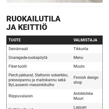
RUOKAILUTILA
JA KEITTIÖ
TUOTE
VALMISTAJA
Seinämaali
Tikkurila
Snaregade-ruokapöytä
Menu
Fiber-tuolit
Muuto
Perch-jakkarat, Steltonin sokerikko,
Finnish design
pressopannu ja maitokannu sekä
shop
ByLassenin messinkikulho
Antiikkiliike
Riippuvalaisin
Muuri
Lapuan