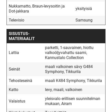
Nukkamatto, Braun-levysoitin ja
yksityisiä
Dot-jakkara
Televisio
Samsung
SISUSTUS­
MATERIAALIT
parketti, 1-sauvainen, hiottu
Lattia
valkoöljyvahattu saarni,
Kannustalo Collection
maali valkoinen sävy G484
Seinät
Symphony, Tikkurila
Tehosteseinä
maali K484 Symphony, Tikkurila
Katto
levy, maali, valkoinen
yleisvalo erillisen suunnitelman
Valaistus
mukaan, Airam