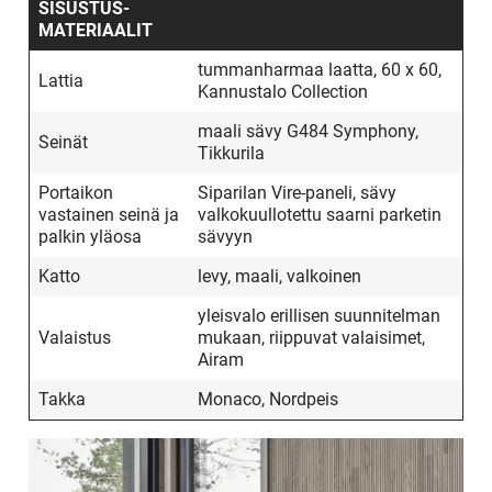
SISUSTUS­
MATERIAALIT
tummanharmaa laatta, 60 x 60,
Lattia
Kannustalo Collection
maali sävy G484 Symphony,
Seinät
Tikkurila
Portaikon
Siparilan Vire-paneli, sävy
vastainen seinä ja
valkokuullotettu saarni parketin
palkin yläosa
sävyyn
Katto
levy, maali, valkoinen
yleisvalo erillisen suunnitelman
Valaistus
mukaan, riippuvat valaisimet,
Airam
Takka
Monaco, Nordpeis