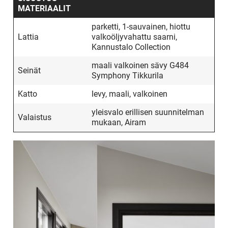
MATERIAALIT
parketti, 1-sauvainen, hiottu
Lattia
valkoöljyvahattu saarni,
Kannustalo Collection
maali valkoinen sävy G484
Seinät
Symphony Tikkurila
Katto
levy, maali, valkoinen
yleisvalo erillisen suunnitelman
Valaistus
mukaan, Airam