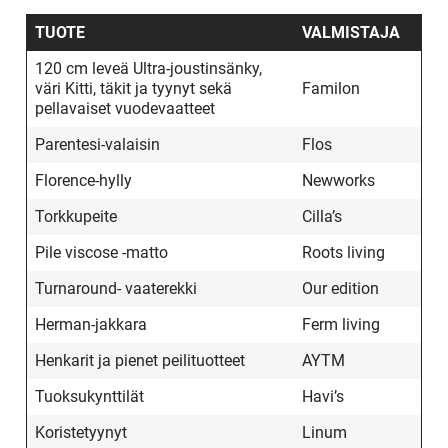
TUOTE
VALMISTAJA
120 cm leveä Ultra-joustinsänky,
väri Kitti, täkit ja tyynyt sekä
Familon
pellavaiset vuodevaatteet
Parentesi-valaisin
Flos
Florence-hylly
Newworks
Torkkupeite
Cilla’s
Pile viscose -matto
Roots living
Turnaround- vaaterekki
Our edition
Herman-jakkara
Ferm living
Henkarit ja pienet peilituotteet
AYTM
Tuoksukynttilät
Havi’s
Koristetyynyt
Linum