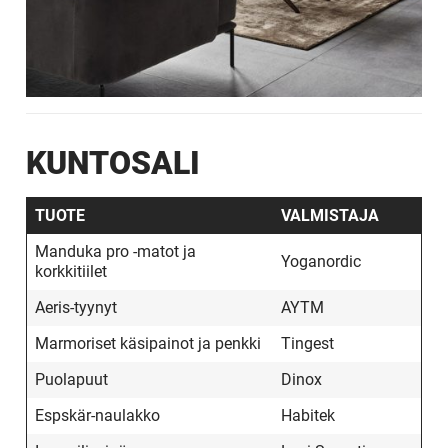
KUNTOSALI
TUOTE
VALMISTAJA
Manduka pro -matot ja
Yoganordic
korkkitiilet
Aeris-tyynyt
AYTM
Marmoriset käsipainot ja penkki
Tingest
Puolapuut
Dinox
Espskär-naulakko
Habitek