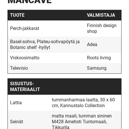
MANCAVE
TUOTE
VALMISTAJA
Finnish design
Perch-jakkarat
shop
Basel-sohva, Plateu-sohvapöytä ja
Adea
Botanic shelf -hyllyt
Viskoosimatto
Roots living
Televisio
Samsung
SISUSTUS­
MATERIAALIT
tummanharmaa laatta, 30 x 60
Lattia
cm, Kannustalo Collection
matta maali, tumman sininen
Seinät
M428 Ametisti Tuntomaali,
Tikkurila