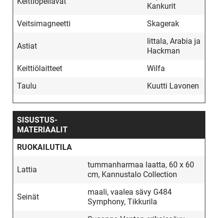
Keittiöpellavat
Kankurit
Veitsimagneetti
Skagerak
Iittala, Arabia ja
Astiat
Hackman
Keittiölaitteet
Wilfa
Taulu
Kuutti Lavonen
SISUSTUS­
MATERIAALIT
RUOKAILUTILA
tummanharmaa laatta, 60 x 60
Lattia
cm, Kannustalo Collection
maali, vaalea sävy G484
Seinät
Symphony, Tikkurila