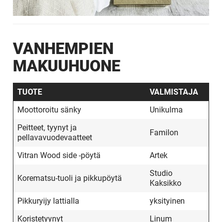
VANHEMPIEN
MAKUUHUONE
TUOTE
VALMISTAJA
Moottoroitu sänky
Unikulma
Peitteet, tyynyt ja
Familon
pellavavuodevaatteet
Vitran Wood side -pöytä
Artek
Studio
Korematsu-tuoli ja pikkupöytä
Kaksikko
Pikkuryijy lattialla
yksityinen
Koristetyynyt
Linum