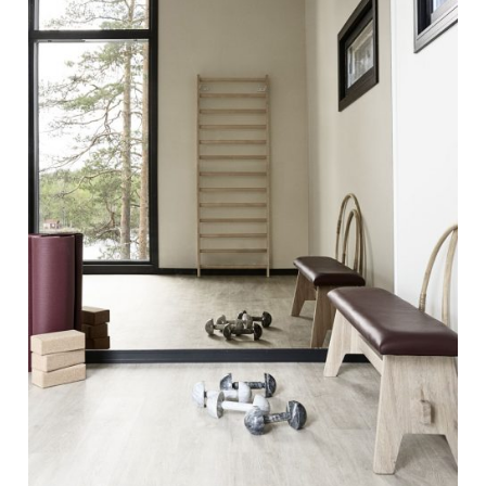
JULKAISTU
Upea yli 200-sivuinen talokirja!
Tilaa esite