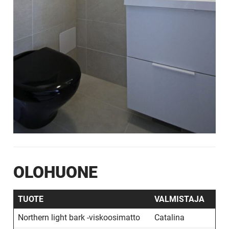
OLOHUONE
TUOTE
VALMISTAJA
Northern light bark -viskoosimatto
Catalina