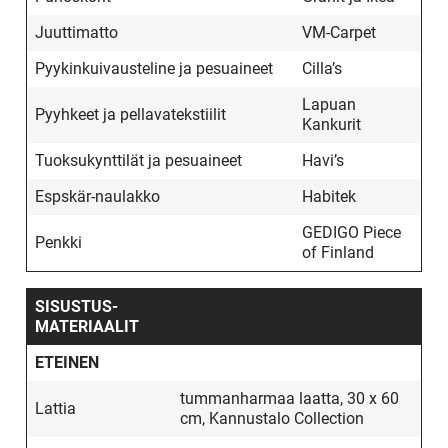
Juuttimatto
VM-Carpet
Pyykinkuivausteline ja pesuaineet
Cilla’s
Lapuan
Pyyhkeet ja pellavatekstiilit
Kankurit
Tuoksukynttilät ja pesuaineet
Havi’s
Espskär-naulakko
Habitek
GEDIGO Piece
Penkki
of Finland
SISUSTUS­
MATERIAALIT
ETEINEN
tummanharmaa laatta, 30 x 60
Lattia
cm, Kannustalo Collection