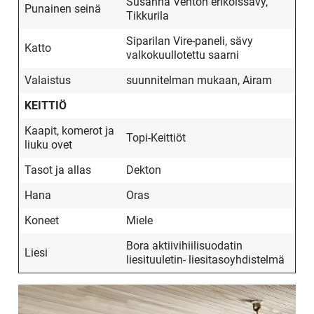
Susanna Venton erikoissävy,
Punainen seinä
Tikkurila
Siparilan Vire-paneli, sävy
Katto
valkokuullotettu saarni
Valaistus
suunnitelman mukaan, Airam
KEITTIÖ
Kaapit, komerot ja
Topi-Keittiöt
liuku ovet
Tasot ja allas
Dekton
Hana
Oras
Koneet
Miele
Bora aktiivihiilisuodatin
Liesi
liesituuletin- liesitasoyhdistelmä