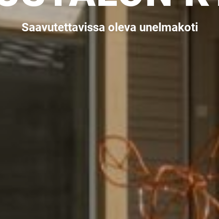
Saavutettavissa oleva unelmakoti
Upea yli 200-sivuinen talokirja!
Tilaa esite