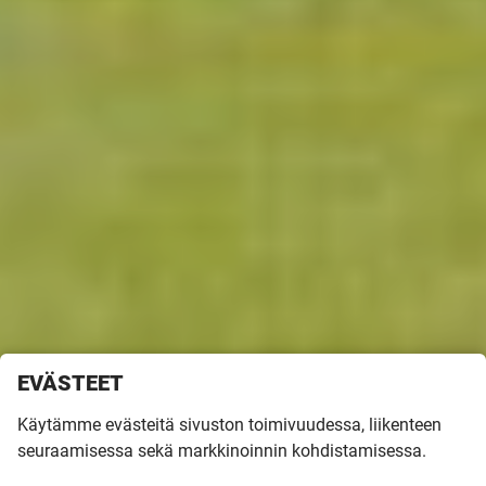
EVÄSTEET
Asuntomessutalo Venla on Kannustalon ensimmäinen
Käytämme evästeitä sivuston toimivuudessa, liikenteen
asuntomessuilla esittelemä moduulirakenteinen
seuraamisessa sekä markkinoinnin kohdistamisessa.
puutalo. Omakotitalo rakennettiin keittiöitä, märkätiloja
ja saunaa myöten täysin valmiiksi moduuleiksi