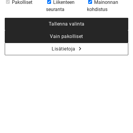
Pakolliset
Liikenteen
Mainonnan
Oravaisten talotehtaallamme. Muuttovalmis talopaketin
seuranta
kohdistus
asennus työmaalla kesti kolme viikkoa. Sen jälkeen talo
oli valmis. Omakotitalo Venlan pohjaratkaisu on
Tallenna valinta
tehokas ja arjessa toimiva lapsiperheelle suunniteltu
koti.
Vain pakolliset
Lisätietoja
VENLA
6h + k
2
Huoneistoala:
169,0 m
2
Kerrosala:
204,0 m
Rakennussuunnittelu:
Ann-Christine Dahlfelt,
rakennusinsinööri, Susanna Rantala, rakennusarkkitehti
Rakennesuunnittelu:
Björn Stubb, rakennusinsinööri
Sisustussuunnittelu:
Kirsi Valanti, sisustussuunnittelija
Ulkomaalisävyt:
valkoinen NCS-S-0502-Y