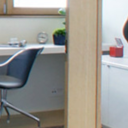
UU
TA