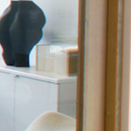
SI UNELMISTA KODIK
LOKIRJA ON JULKAI
Upea yli 200-sivuinen talokirja!
Tilaa esite