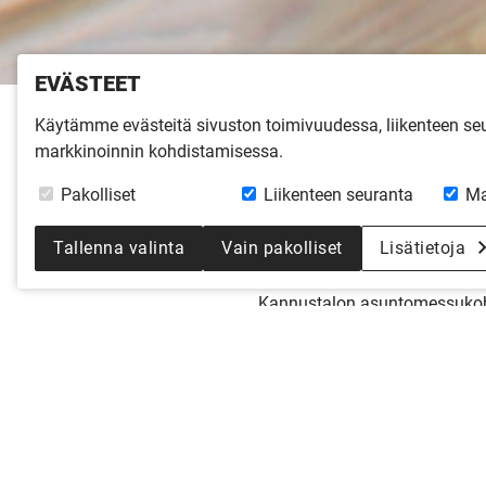
EVÄSTEET
Käytämme evästeitä sivuston toimivuudessa, liikenteen s
Etusivu
»
Inspiroidu
»
Virtuaalikierro
markkinoinnin kohdistamisessa.
LATO 123
Pakolliset
Liikenteen seuranta
Ma
2014
Tallenna valinta
Vain pakolliset
Lisätietoja
Kannustalon asuntomessukohd
toimiva koti.
Kaikki virtuaalikierrokset