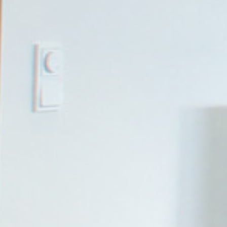
SI-
STU