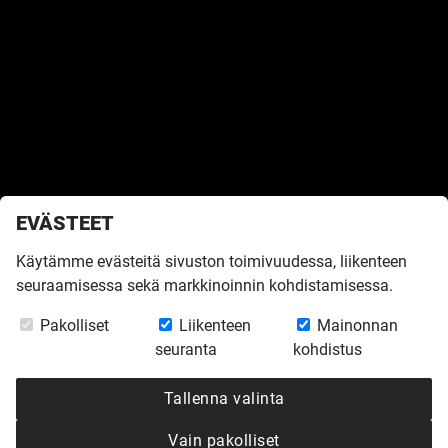
EVÄSTEET
Käytämme evästeitä sivuston toimivuudessa, liikenteen
seuraamisessa sekä markkinoinnin kohdistamisessa.
Etusivu
»
Inspiroidu
»
Virtuaalikierrokset
»
Vihervaara 166 Messuvoittaja
Pakolliset
Liikenteen
Mainonnan
2007
seuranta
kohdistus
VIHERVAARA 166
Tallenna valinta
MESSUVOITTAJA
Vain pakolliset