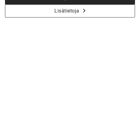
2007
Lisätietoja
Tervetuloa katsomaan millaiselta vuoden 2007
messuvoittajamme Vihervaara näytti
huhtikuussa 2016
.
Kaikki virtuaalikierrokset