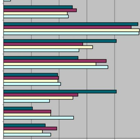
SI UNELMISTA KODIK
LOKIRJA ON JULKAI