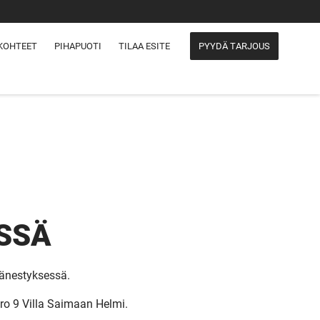
KOHTEET
PIHAPUOTI
TILAA ESITE
PYYDÄ TARJOUS
SSÄ
änestyksessä.
ero 9 Villa Saimaan Helmi.