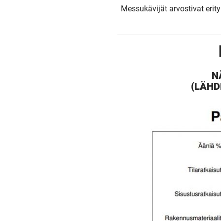
Messukävijät arvostivat erity
N
(LÄHD