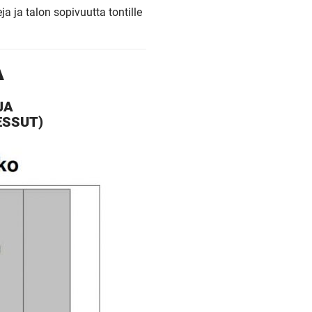
a ja talon sopivuutta tontille
A
JA
ESSUT)