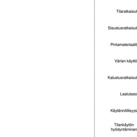
UU
TA