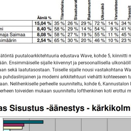
ntä puutaloarkkitehtuuria edustava Wave, kohde 5, kiinnitti
än. Ensimmäiselle sijalle kiivennyt ja persoonallisella ulkonäöll
n sekä laatutasostaan. Toiselle sijalle nousi vastakohtana Wav
 puhdaslinjainen ja moderni arkkitehtuuri viehätti kohteeseen t
taan. Nelihenkiselle perheelle suunniteltu, kohde 6, Kannustalon
erheen toiveiden mukaan suunniteltu lofthenkinen koti erottui mui