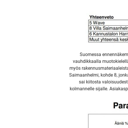
Suomessa ennennäkemätö
vauhdikkaalla muotokielellä
myös rakennusmateriaaleistaa
Saimaanhelmi, kohde 8, jonka
sai kiitosta valoisuudes
kolmannelle sijalle. Asiakasp