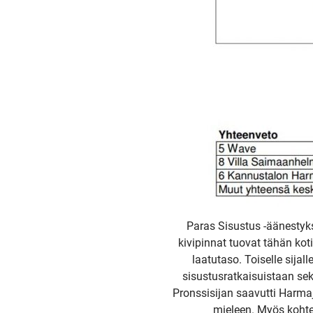
Paras Sisustus -äänestyks
kivipinnat tuovat tähän kot
laatutaso. Toiselle sija
sisustusratkaisuistaan se
Pronssisijan saavutti Harmaj
mieleen. Myös kohtee