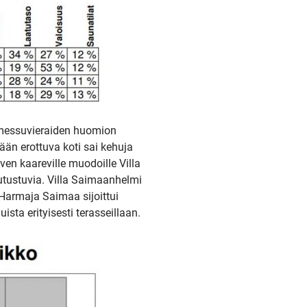
 messuvieraiden huomion
ään erottuva koti sai kehuja
en kaareville muodoille Villa
utustuvia. Villa Saimaanhelmi
 Harmaja Saimaa sijoittui
sta erityisesti terasseillaan.