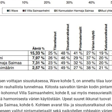
Upea yli 200-sivuinen talokirja!
Tilaa esite
en voittajan sisustuksessa, Wave kohde 5, on annettu tilaa luon
iin rauhallista tunnelmaa. Kiitosta saivatkin tämän kodin pintam
lle kohonnut Villa Saimaanhelmi, kohde 8, sai myös messuvierailt
kä harmonisesta värien käytöstään. Upeat suuret ikkunat tuovat 
a Saimaa, kohde 6. Kohteen avarat tila- ja sisustusratkaisut oliv
seen valitut pintamateriaalit sekä paikoitellen rohkeakin värien