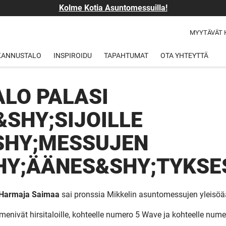
Kolme Kotia Asuntomessuilla!
MYYTÄVÄT 
 KANNUSTALO
INSPIROIDU
TAPAHTUMAT
OTA YHTEYTTÄ
LO PALASI
&SHY;SIJOILLE
SHY;MESSUJEN
HY;ÄÄNES&SHY;TYKSE
Harmaja Saimaa
sai pronssia Mikkelin asuntomessujen yleisöä
enivät hirsitaloille, kohteelle numero 5 Wave ja kohteelle num