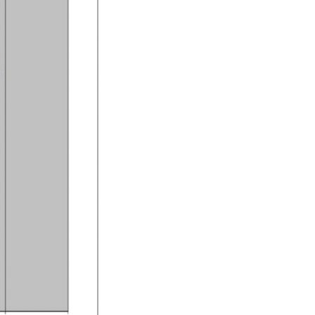
SI-
STU