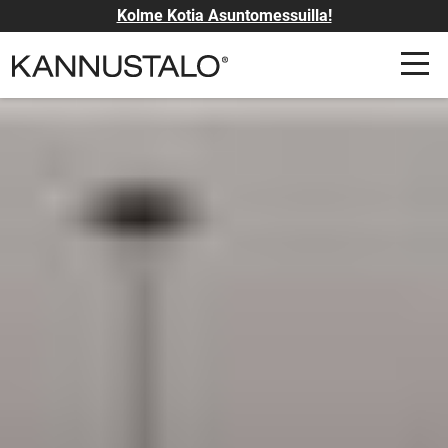
Kolme Kotia Asuntomessuilla!