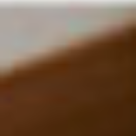
UUSI
UNELMISTA
KODIKSI-
TALOKIRJA ON
JULKAISTU