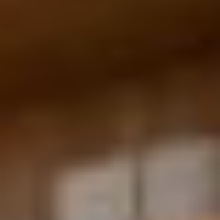
Upea yli 200-sivuinen talokirja!
Tilaa esite