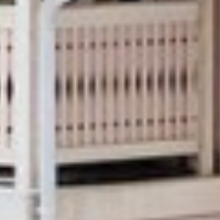
KODIKSI-
TALOKIRJA ON
JULKAISTU
Upea yli 200-sivuinen talokirja!
Tilaa esite