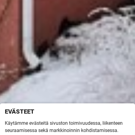
EVÄSTEET
Etusivu
»
Inspiroidu
»
Rakentajatarinoita
»
Horma­järven ylväs Ainola
Käytämme evästeitä sivuston toimivuudessa, liikenteen
HORMA­JÄRVEN
seuraamisessa sekä markkinoinnin kohdistamisessa.