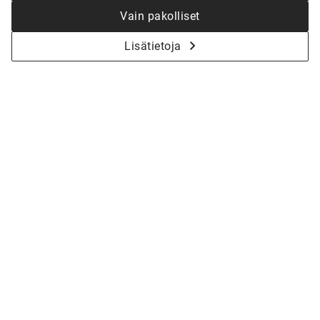
Vain pakolliset
Lisätietoja
KYSY LISÄÄ - ALOITETAAN YHDESSÄ
KOTISI SUUNNITTELU
Olitpa vasta haaveiluvaiheessa tai jo valmiina
toteutukseen, talomyyjämme auttavat sinua