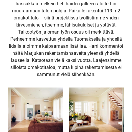
hässäkkää melkein heti häiden jälkeen aloitettiin
muuraamaan talon pohjia. Paikalle rakentui 119 m2
omakotitalo – siinä projektissa työllistimme yhden
kirvesmiehen, itsemme, lähisukulaiset ja ystävät.
Talkootyön ja oman työn osuus oli merkittävä.
Perheemme kasvettua yhdellä Tuomaksella ja yhdellä
Iidalla aloimme kaipaamaan lisätilaa. Harri kommentoi
näitä Marjukan rakentamishaaveita yleensä yhdellä
lauseella: Katsotaan vielä kaksi vuotta. Laajensimme
silloista omakotitaloa, mutta kipinä rakentamisesta ei
sammunut vielä siihenkään.