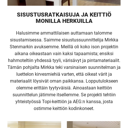
TALOKIRJA ON
SISUSTUSRATKAISUJA JA KEITTIÖ
MONILLA HERKUILLA
JULKAISTU
Halusimme ammattilaisen auttamaan talomme
sisustamisessa. Saimme sisustussuunnittelija Mirkka
Stenmarkin avuksemme. Meillä oli koko ison projektin
aikana oikeastaan vain kaksi tapaamista; ensiksi
Upea yli 200-sivuinen talokirja!
hahmoteltiin yhdessä tyyli, värisävyt ja pintamateriaalit.
Tämän pohjalta Mirkka teki varsinaisen suunnitelman ja
luettelon kirvesmiehiä varten, että oikeat värit ja
Tilaa esite
materiaalit löysivät oman paikkansa. Lopputulokseen
olemme erittäin tyytyväisiä. Ainoastaan keittiön
suunnittelun jätimme itsellemme. Se projekti tehtiin
yhteistyössä Topi-keittiön ja AEG:n kanssa, josta
ostimme keittiön kodinkoneet.