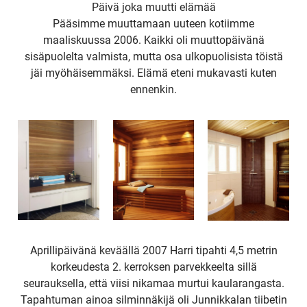
Päivä joka muutti elämää
Pääsimme muuttamaan uuteen kotiimme
maaliskuussa 2006. Kaikki oli muuttopäivänä
sisäpuolelta valmista, mutta osa ulkopuolisista töistä
jäi myöhäisemmäksi. Elämä eteni mukavasti kuten
ennenkin.
Aprillipäivänä keväällä 2007 Harri tipahti 4,5 metrin
korkeudesta 2. kerroksen parvekkeelta sillä
seurauksella, että viisi nikamaa murtui kaularangasta.
Tapahtuman ainoa silminnäkijä oli Junnikkalan tiibetin