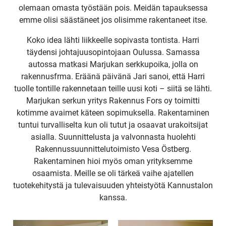
olemaan omasta työstään pois. Meidän tapauksessa
emme olisi säästäneet jos olisimme rakentaneet itse.
Koko idea lähti liikkeelle sopivasta tontista. Harri
täydensi johtajuusopintojaan Oulussa. Samassa
autossa matkasi Marjukan serkkupoika, jolla on
rakennusfrma. Eräänä päivänä Jari sanoi, että Harri
tuolle tontille rakennetaan teille uusi koti – siitä se lähti.
Marjukan serkun yritys Rakennus Fors oy toimitti
kotimme avaimet käteen sopimuksella. Rakentaminen
tuntui turvalliselta kun oli tutut ja osaavat urakoitsijat
asialla. Suunnittelusta ja valvonnasta huolehti
Rakennussuunnittelutoimisto Vesa Östberg.
Rakentaminen hioi myös oman yrityksemme
osaamista. Meille se oli tärkeä vaihe ajatellen
tuotekehitystä ja tulevaisuuden yhteistyötä Kannustalon
kanssa.