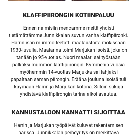
KLAFFIPIIRONGIN KOTIINPALUU
Ennen naimisiin menoamme meitä yhdisti
tietämättämme Junnikkalan suvun vanha klaffipiironki.
Harrin isän mummo teetätti maalaustöitä mökissään
1930-luvulla. Maalarina toimi Marjukan isoisä, joka on
tänään jo 95-vuotias. Nuori maalari sai työstään
palkaksi mummon klaffipiirongin. Kymmeniä vuosia
myöhemmin 14-vuotias Marjukka sai lahjaksi
papaltaan saman piirongin. Eräänä jouluna isoisä tuli
käymään Harrin ja Marjukan kotona. Silloin sukuja
yhdistävä klaffipiirongin tarina alkoi avautua.
KANNUSTALOON KANNATTI SIJOITTAA
Harrin ja Marjukan työpäivät kuluvat rakentamisen
parissa. Junnikkalan perheyritys on merkittävä