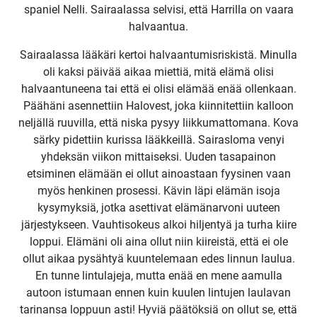
spaniel Nelli. Sairaalassa selvisi, että Harrilla on vaara
halvaantua.
Sairaalassa lääkäri kertoi halvaantumisriskistä. Minulla
oli kaksi päivää aikaa miettiä, mitä elämä olisi
halvaantuneena tai että ei olisi elämää enää ollenkaan.
Päähäni asennettiin Halovest, joka kiinnitettiin kalloon
neljällä ruuvilla, että niska pysyy liikkumattomana. Kova
särky pidettiin kurissa lääkkeillä. Sairasloma venyi
yhdeksän viikon mittaiseksi. Uuden tasapainon
etsiminen elämään ei ollut ainoastaan fyysinen vaan
myös henkinen prosessi. Kävin läpi elämän isoja
kysymyksiä, jotka asettivat elämänarvoni uuteen
järjestykseen. Vauhtisokeus alkoi hiljentyä ja turha kiire
loppui. Elämäni oli aina ollut niin kiireistä, että ei ole
ollut aikaa pysähtyä kuuntelemaan edes linnun laulua.
En tunne lintulajeja, mutta enää en mene aamulla
autoon istumaan ennen kuin kuulen lintujen laulavan
tarinansa loppuun asti! Hyviä päätöksiä on ollut se, että