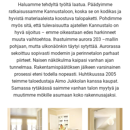
Haluamme tehdyltä työltä laatua. Päädyimme
ratkaisussamme Kannustaloon, koska se on kodikas ja
hyvistä materiaaleista koostuva talopaketti. Pohdimme
myös sitä, että tulevaisuutta ajatellen Kannustalo on
hyvä sijoitus – emme oikeastaan edes harkinneet
muuta vaihtoehtoa. Ihastuimme aurora 203 –mallin
pohjaan, mutta ulkonäönkin täytyi sytyttää. Aurorassa
sekoittuu sopivasti modernin ja perinnetalon parhaat
piirteet. Naisen näkökulma kaipasi vanhan ajan
tunnelmaa. Rakentamispäätöksen jälkeen varsinainen
prosessi eteni todella nopeasti. Huhtikuussa 2005
teimme taloedustaja Aimo Jukkolan kanssa kaupat.
Samassa rytäkässä saimme vanhan talon myytyä ja
muutimme mökille asumaan koko rakennusajaksi.