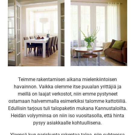
Teimme rakentamisen aikana mielenkiintoisen
havainnon. Vaikka olemme itse puualan yrittäjiä ja
meillä on laajat verkostot, niin emme pystyneet
ostamaan halvemmalla esimerkiksi talomme kattotiiliä.
Edullisin tarjous tuli talopaketin mukana Kannustaloilta.
Heidän volyyminsa on niin iso vuositasolla, että hinta
pysyy asiakkaalle kohtuullisena.
Yleensä kun pariskunta rakentaa taloa, niin suhteessa