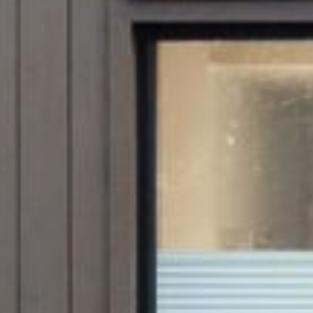
Upea yli 200-sivuinen talokirja!
Tilaa esite