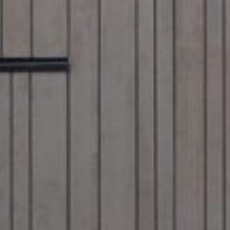
UU
TA