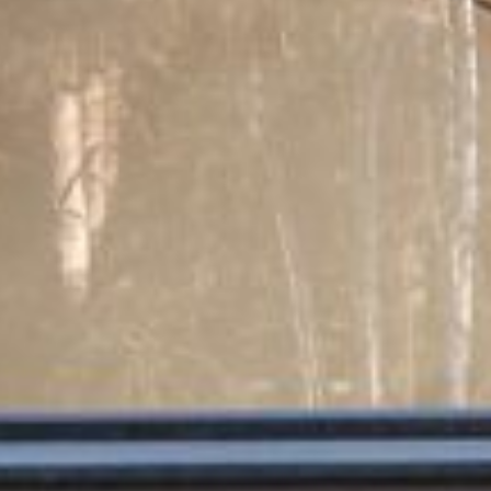
SI-
STU