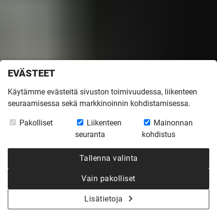
EVÄSTEET
Etusivu
»
Inspiroidu
»
Rakentajatarinoita
»
VÄRIT KAIKEN
Käytämme evästeitä sivuston toimivuudessa, liikenteen
LÄHTÖKOHTANA
seuraamisessa sekä markkinoinnin kohdistamisessa.
TEKSTI
RIINA SAARINEN
KUVAT
JULIA PÄRSSINEN
Pakolliset
Liikenteen
Mainonnan
VÄRIT KAIKEN
seuranta
kohdistus
LÄHTÖKOHTANA
Tallenna valinta
Vain pakolliset
Tulevaa kotia lähdettiin suunnittelemaan
Lisätietoja
toiminnallisuuden lisäksi persoonallisuus ja värit edellä.
Aiemmassa kodissa pariskunnan arkea ilahdutti