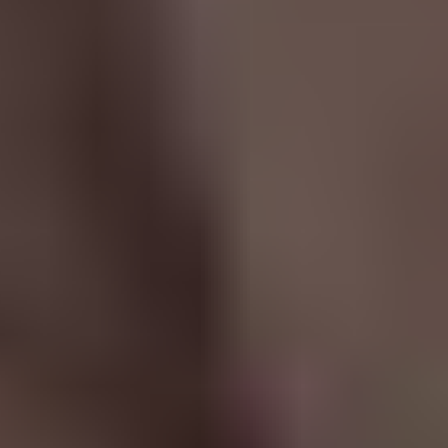
JULKAISTU
Upea yli 200-sivuinen talokirja!
Tilaa esite