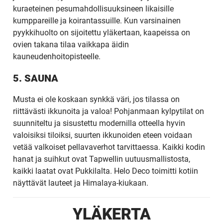
kuraeteinen pesumahdollisuuksineen likaisille
kumppareille ja koirantassuille. Kun varsinainen
pyykkihuolto on sijoitettu yläkertaan, kaapeissa on
ovien takana tilaa vaikkapa äidin
kauneudenhoitopisteelle.
5. SAUNA
Musta ei ole koskaan synkkä väri, jos tilassa on
riittävästi ikkunoita ja valoa! Pohjanmaan kylpytilat on
suunniteltu ja sisustettu modernilla otteella hyvin
valoisiksi tiloiksi, suurten ikkunoiden eteen voidaan
vetää valkoiset pellavaverhot tarvittaessa. Kaikki kodin
hanat ja suihkut ovat Tapwellin uutuusmallistosta,
kaikki laatat ovat Pukkilalta. Helo Deco toimitti kotiin
näyttävät lauteet ja Himalaya-kiukaan.
YLÄKERTA