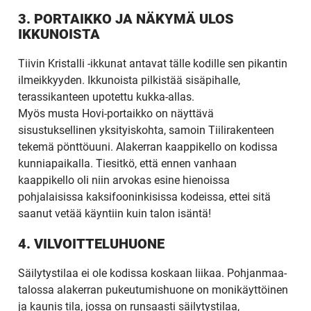
3. PORTAIKKO JA NÄKYMÄ ULOS
IKKUNOISTA
Tiivin Kristalli -ikkunat antavat tälle kodille sen pikantin
ilmeikkyyden. Ikkunoista pilkistää sisäpihalle,
terassikanteen upotettu kukka-allas.
Myös musta Hovi-portaikko on näyttävä
sisustuksellinen yksityiskohta, samoin Tiilirakenteen
tekemä pönttöuuni. Alakerran kaappikello on kodissa
kunniapaikalla. Tiesitkö, että ennen vanhaan
kaappikello oli niin arvokas esine hienoissa
pohjalaisissa kaksifooninkisissa kodeissa, ettei sitä
saanut vetää käyntiin kuin talon isäntä!
4. VILVOITTELUHUONE
Säilytystilaa ei ole kodissa koskaan liikaa. Pohjanmaa-
talossa alakerran pukeutumishuone on monikäyttöinen
ja kaunis tila, jossa on runsaasti säilytystilaa,