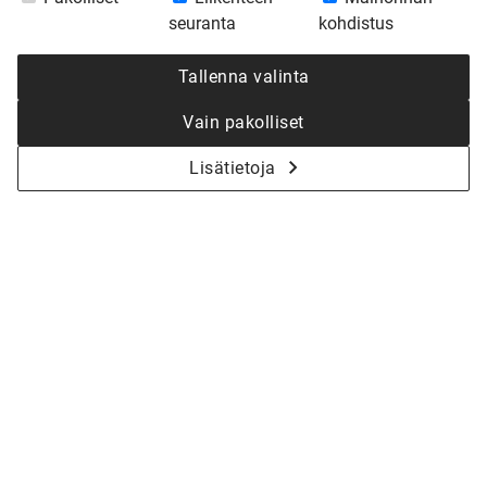
seuranta
kohdistus
Tallenna valinta
Vain pakolliset
Lisätietoja
KYSY LISÄÄ - ALOITETAAN YHDESSÄ
KOTISI SUUNNITTELU