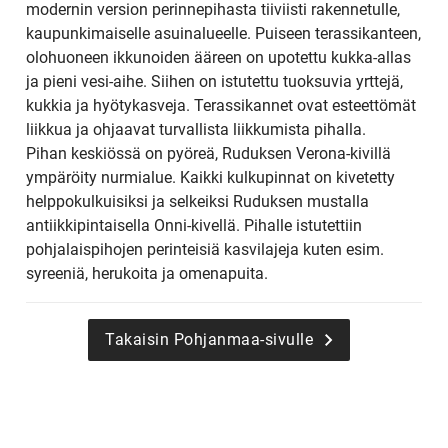
modernin version perinnepihasta tiiviisti rakennetulle,
kaupunkimaiselle asuinalueelle. Puiseen terassikanteen,
olohuoneen ikkunoiden ääreen on upotettu kukka-allas
ja pieni vesi-aihe. Siihen on istutettu tuoksuvia yrttejä,
kukkia ja hyötykasveja. Terassikannet ovat esteettömät
liikkua ja ohjaavat turvallista liikkumista pihalla.
Pihan keskiössä on pyöreä, Ruduksen Verona-kivillä
ympäröity nurmialue. Kaikki kulkupinnat on kivetetty
helppokulkuisiksi ja selkeiksi Ruduksen mustalla
antiikkipintaisella Onni-kivellä. Pihalle istutettiin
pohjalaispihojen perinteisiä kasvilajeja kuten esim.
syreeniä, herukoita ja omenapuita.
Takaisin Pohjanmaa-sivulle