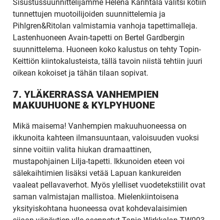
Sisustussuunnittelijamme Helena Karihtala valitsi kotiin
tunnettujen muotoilijoiden suunnittelemia ja
Pihlgren&Ritolan valmistamia vanhoja tapettimalleja.
Lastenhuoneen Avain-tapetti on Bertel Gardbergin
suunnittelema. Huoneen koko kalustus on tehty Topin-
Keittiön kiintokalusteista, tällä tavoin niistä tehtiin juuri
oikean kokoiset ja tähän tilaan sopivat.
7. YLÄKERRASSA VANHEMPIEN
MAKUUHUONE & KYLPYHUONE
Mikä maisema! Vanhempien makuuhuoneessa on
ikkunoita kahteen ilmansuuntaan, valoisuuden vuoksi
sinne voitiin valita hiukan dramaattinen,
mustapohjainen Lilja-tapetti. Ikkunoiden eteen voi
UUSI
sälekaihtimien lisäksi vetää Lapuan kankureiden
vaaleat pellavaverhot. Myös ylelliset vuodetekstiilit ovat
UNELMISTA
saman valmistajan mallistoa. Mielenkiintoisena
yksityiskohtana huoneessa ovat kohdevalaisimien