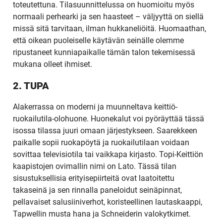
toteutettuna. Tilasuunnittelussa on huomioitu myös
normaali perhearki ja sen haasteet – väljyyttä on siellä
missä sitä tarvitaan, ilman hukkaneliöitä. Huomaathan,
että oikean puoleiselle käytävän seinälle olemme
ripustaneet kunniapaikalle tämän talon tekemisessä
mukana olleet ihmiset.
2. TUPA
Alakerrassa on moderni ja muunneltava keittiö-
ruokailutila-olohuone. Huonekalut voi pyöräyttää tässä
isossa tilassa juuri omaan järjestykseen. Saarekkeen
paikalle sopii ruokapöytä ja ruokailutilaan voidaan
sovittaa televisiotila tai vaikkapa kirjasto. Topi-Keittiön
kaapistojen ovimallin nimi on Lato. Tässä tilan
sisustuksellisia erityisepiirteitä ovat laatoitettu
takaseinä ja sen rinnalla paneloidut seinäpinnat,
pellavaiset salusiiniverhot, koristeellinen lautaskaappi,
Tapwellin musta hana ja Schneiderin valokytkimet.