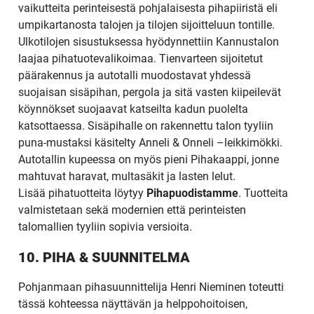
vaikutteita perinteisestä pohjalaisesta pihapiiristä eli
umpikartanosta talojen ja tilojen sijoitteluun tontille.
Ulkotilojen sisustuksessa hyödynnettiin Kannustalon
laajaa pihatuotevalikoimaa. Tienvarteen sijoitetut
päärakennus ja autotalli muodostavat yhdessä
suojaisan sisäpihan, pergola ja sitä vasten kiipeilevät
köynnökset suojaavat katseilta kadun puolelta
katsottaessa. Sisäpihalle on rakennettu talon tyyliin
puna-mustaksi käsitelty Anneli & Onneli –leikkimökki.
Autotallin kupeessa on myös pieni Pihakaappi, jonne
mahtuvat haravat, multasäkit ja lasten lelut.
Lisää pihatuotteita löytyy
Pihapuodistamme
. Tuotteita
valmistetaan sekä modernien että perinteisten
talomallien tyyliin sopivia versioita.
10. PIHA & SUUNNITELMA
Pohjanmaan pihasuunnittelija Henri Nieminen toteutti
tässä kohteessa näyttävän ja helppohoitoisen,