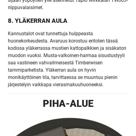
sijaan yöpöytien ylle asennetut Tapio Wirkkalan TW003-
KODIKSI-
riippuvalaisimet.
8. YLÄKERRAN AULA
TALOKIRJA ON
Kannustalot ovat tunnettuja hulppeasta
JULKAISTU
huonekorkeudesta. Avaruus korostuu eritoten tässä
kodissa yläkerrassa mustien kattopalkkien ja sisäkaton
muodon vuoksi. Musta-valkoinen-harmaa sisustustyyli
saa vastineen vahvailmeisestä Timberwisen
tammiparketista. Yläkerran aula on hyvin
Upea yli 200-sivuinen talokirja!
monikäyttöinen tila, tarvittaessa se muuntuu pienin
järjestelyin vaikkapa vierasmakuuhuoneeksi.
Tilaa esite
PIHA-ALUE