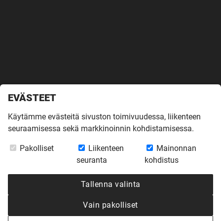
EVÄSTEET
Käytämme evästeitä sivuston toimivuudessa, liikenteen
seuraamisessa sekä markkinoinnin kohdistamisessa.
Etusivu
»
Inspiroidu
»
Virtuaalikierrokset
»
2-kerroksinen Harmaja
Pakolliset
Liikenteen
Mainonnan
Hyvinkäällä
seuranta
kohdistus
2-KERROKSINEN
Tallenna valinta
HARMAJA
Vain pakolliset