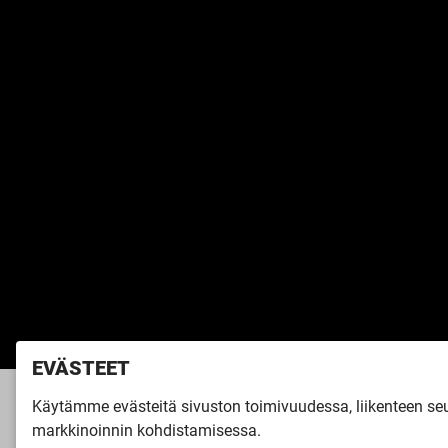
EVÄSTEET
Käytämme evästeitä sivuston toimivuudessa, liikenteen s
Etusivu
»
Inspiroidu
»
Virtuaalikierro
markkinoinnin kohdistamisessa.