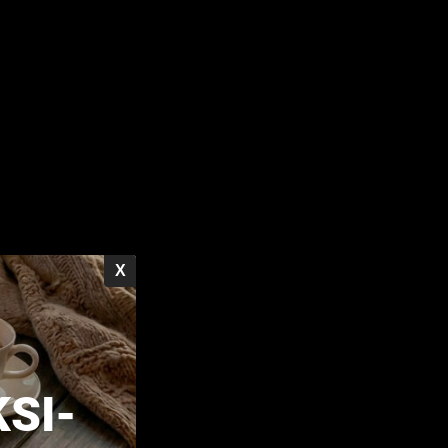
X
SI-