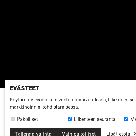
EVÄSTEET
Käytämme evästeitä sivuston toimivuudessa, liikenteen s
Etusivu
»
Inspiroidu
»
Virtuaalikierro
markkinoinnin kohdistamisessa.
HARMAJA 
Pakolliset
Liikenteen seuranta
Ma
Tallenna valinta
Vain pakolliset
Lisätietoja