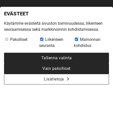
EVÄSTEET
Käytämme evästeitä sivuston toimivuudessa, liikenteen
seuraamisessa sekä markkinoinnin kohdistamisessa.
Etusivu
»
Inspiroidu
»
Virtuaalikierrokset
»
Harmaja Porvoossa
Pakolliset
Liikenteen
Mainonnan
seuranta
kohdistus
HARMAJA
Tallenna valinta
PORVOOSSA
Vain pakolliset
Tutustu asiakasperheen upeaan 2-kerroksiseen Harmajaan
Lisätietoja
2
Porvoossa. Kodin huoneistoala on 147,5 m
.
Kaikki virtuaalikierrokset