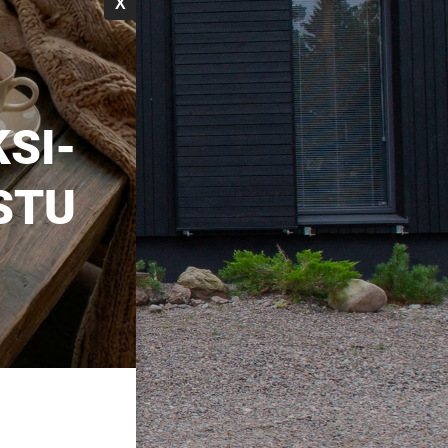
X
SI-
STU