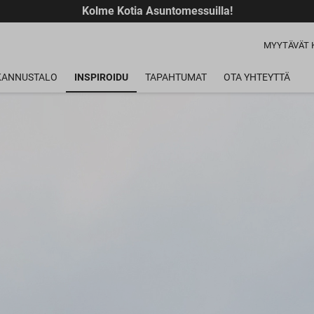
Kolme Kotia Asuntomessuilla!
MYYTÄVÄT 
 KANNUSTALO
INSPIROIDU
TAPAHTUMAT
OTA YHTEYTTÄ