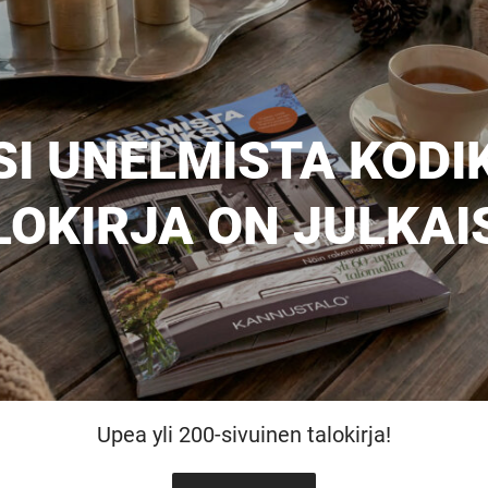
SI UNELMISTA KODIK
LOKIRJA ON JULKAI
Upea yli 200-sivuinen talokirja!