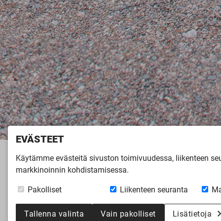
EVÄSTEET
Käytämme evästeitä sivuston toimivuudessa, liikenteen s
Etusivu
»
Inspiroidu
»
Virtuaalikierro
markkinoinnin kohdistamisessa.
LATO 168
Pakolliset
Liikenteen seuranta
Ma
Tallenna valinta
Vain pakolliset
Lisätietoja
Kaikki virtuaalikierrokset