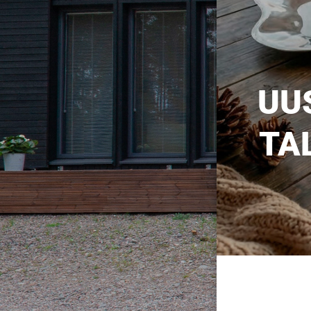
UU
TA