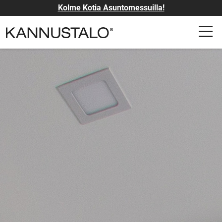
Kolme Kotia Asuntomessuilla!