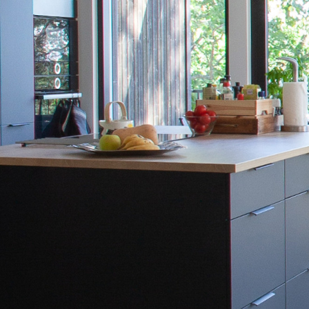
UUSI
UNELMISTA
KODIKSI-
TALOKIRJA ON
JULKAISTU
Upea yli 200-sivuinen talokirja!
Tilaa esite