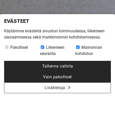
EVÄSTEET
Käytämme evästeitä sivuston toimivuudessa, liikenteen
seuraamisessa sekä markkinoinnin kohdistamisessa.
Etusivu
»
Inspiroidu
»
Virtuaalikierrokset
»
Mittatilaus Lato + Kellari
Pakolliset
Liikenteen
Mainonnan
Espoossa
seuranta
kohdistus
MITTATILAUS LATO
Tallenna valinta
+ KELLARI
Vain pakolliset
ESPOOSSA
Lisätietoja
Kaikki virtuaalikierrokset