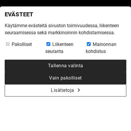
EVÄSTEET
Käytämme evästeitä sivuston toimivuudessa, liikenteen
seuraamisessa sekä markkinoinnin kohdistamisessa.
Etusivu
»
Inspiroidu
»
Virtuaalikierrokset
»
Muuttovalmis Valo 169 A
Pakolliset
Liikenteen
Mainonnan
seuranta
kohdistus
MUUTTOVALMIS
Tallenna valinta
VALO 169 A
Vain pakolliset
Lisätietoja
Kaikki virtuaalikierrokset