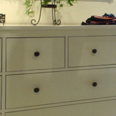
UU
TA