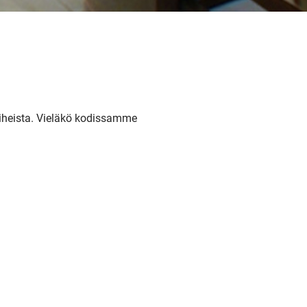
aiheista. Vieläkö kodissamme