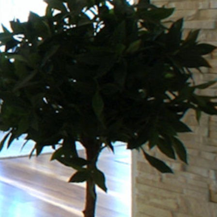
SI-
STU