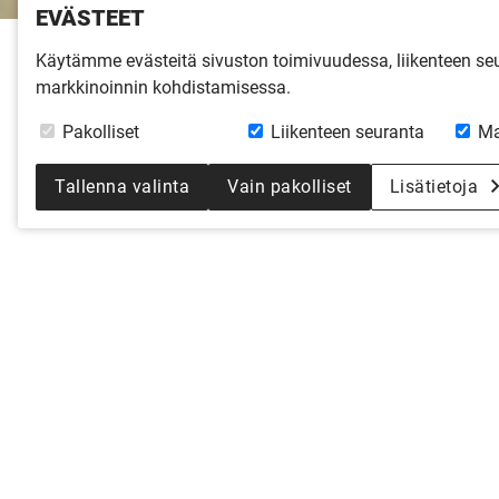
EVÄSTEET
Käytämme evästeitä sivuston toimivuudessa, liikenteen s
Etusivu
»
Inspiroidu
»
Virtuaalikierro
markkinoinnin kohdistamisessa.
RAUHALA 
Pakolliset
Liikenteen seuranta
Ma
Tallenna valinta
Vain pakolliset
Lisätietoja
”Kirjoitimme aikoinaan Kannu
asuu onnellinen perhe?”
Lue kodin perheen tarina »
Kaikki virtuaalikierrokset