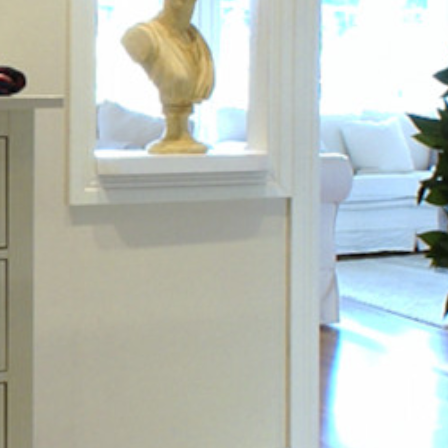
SI UNELMISTA KODIK
LOKIRJA ON JULKAI
Upea yli 200-sivuinen talokirja!
Tilaa esite