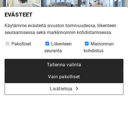
EVÄSTEET
Käytämme evästeitä sivuston toimivuudessa, liikenteen
seuraamisessa sekä markkinoinnin kohdistamisessa.
Etusivu
»
Inspiroidu
»
Virtuaalikierrokset
»
Vihervaara Kauniaisissa
Pakolliset
Liikenteen
Mainonnan
seuranta
kohdistus
VIHERVAARA
Tallenna valinta
KAUNIAISISSA
Vain pakolliset
Perheen toiveiden ja tarpeiden mukaan muokattu 2-
Lisätietoja
kerroksinen Vihervaara-koti Kauniaisissa.
Kaikki virtuaalikierrokset