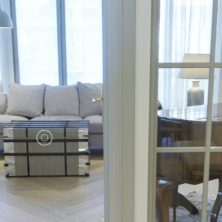
UUSI
UNELMISTA
KODIKSI-
TALOKIRJA ON