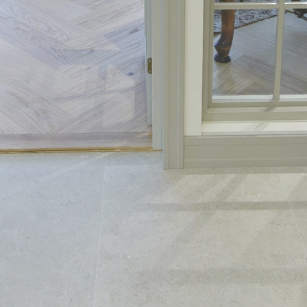
JULKAISTU
Upea yli 200-sivuinen talokirja!
Tilaa esite