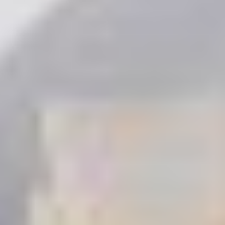
JULKAISTU
Upea yli 200-sivuinen talokirja!
Tilaa esite