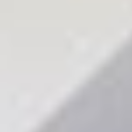
UUSI
UNELMISTA
KODIKSI-
TALOKIRJA ON