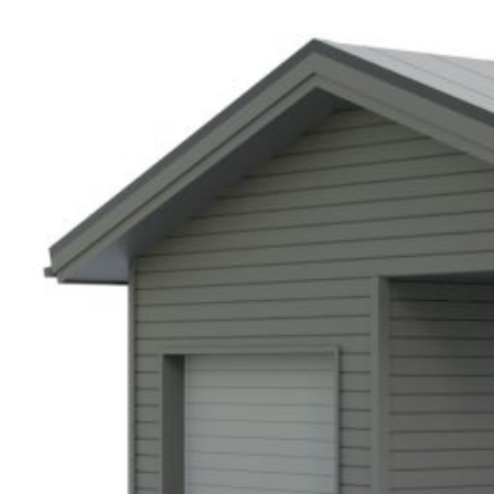
UU
TA