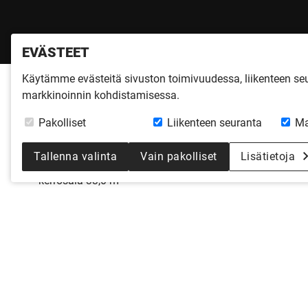
EVÄSTEET
Käytämme evästeitä sivuston toimivuudessa, liikenteen s
markkinoinnin kohdistamisessa.
Pakolliset
Liikenteen seuranta
Ma
AUTOKATOS 2
Tallenna valinta
Vain pakolliset
Lisätietoja
2
kerrosala 33,0 m