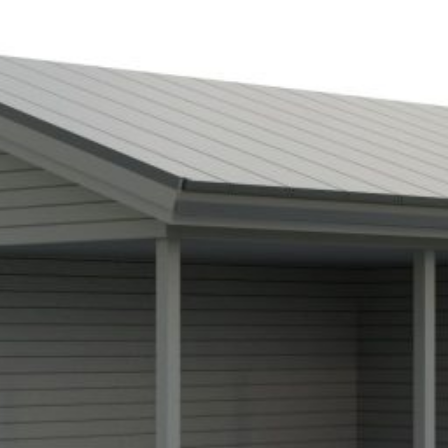
SI UNELMISTA KODIK
LOKIRJA ON JULKAI