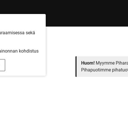
euraamisessa sekä
inonnan kohdistus
Huom!
Myymme Pihar
Pihapuotimme pihatuott
Pihatuotteiden