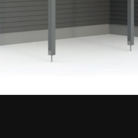
Upea yli 200-sivuinen talokirja!
Tilaa esite