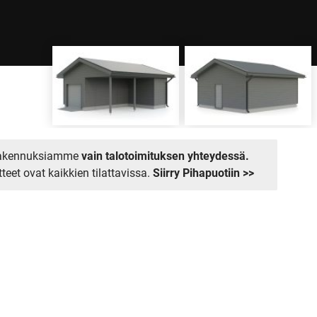
akennuksiamme
vain talotoimituksen yhteydessä.
eet ovat kaikkien tilattavissa.
Siirry Pihapuotiin >>
HINTA
 hinta- ja tuotetiedot saat alueesi myyjältä.
OTA YHTEYTTÄ