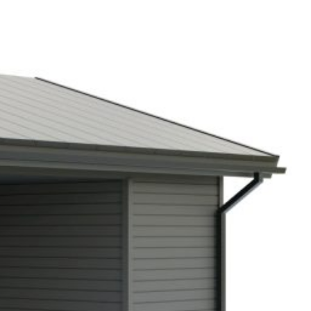
SI-
STU