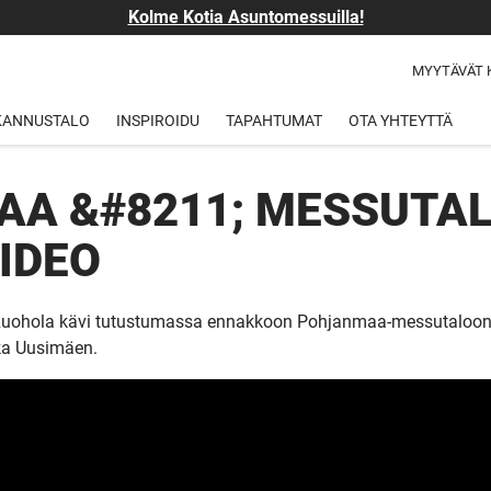
Kolme Kotia Asuntomessuilla!
MYYTÄVÄT 
 KANNUSTALO
INSPIROIDU
TAPAHTUMAT
OTA YHTEYTTÄ
A &#8211; MESSUTA
IDEO
a Ruohola kävi tutustumassa ennakkoon Pohjanmaa-messutaloon ja
ka Uusimäen.