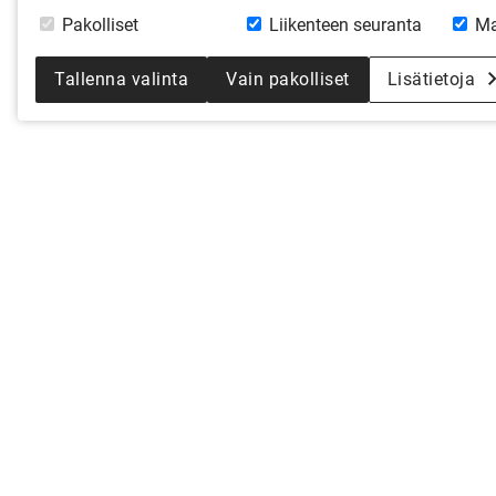
Pakolliset
Liikenteen seuranta
Ma
Tallenna valinta
Vain pakolliset
Lisätietoja
KYSY 
Olitpa vasta haaveiluvaiheessa tai 