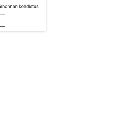
inonnan kohdistus
LISÄÄ - ALOITETAAN YHDESSÄ KOTISI SUUNNI
jo valmiina toteutukseen, talomyyjämme auttavat sinua suunnitt
Pyydä tarjous
Ota yhteyttä
Tilaa esite