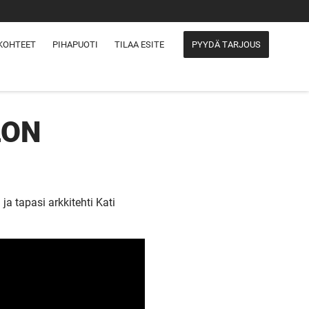
KOHTEET
PIHAPUOTI
TILAA ESITE
PYYDÄ TARJOUS
LON
 tapasi arkkitehti Kati