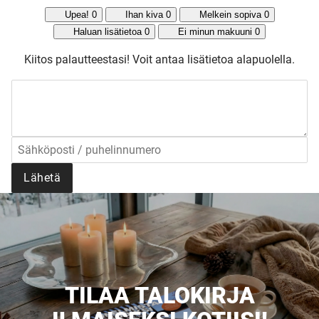
Upea!
0
Ihan kiva
0
Melkein sopiva
0
Haluan lisätietoa
0
Ei minun makuuni
0
Kiitos palautteestasi!
Voit antaa lisätietoa alapuolella.
Lähetä
TILAA TALOKIRJA