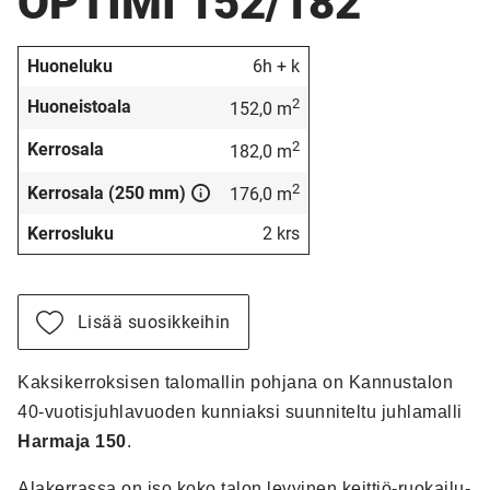
OPTIMI 152/182
Huoneluku
6h + k
2
Huoneistoala
152,0 m
2
Kerrosala
182,0 m
2
Kerrosala (250 mm)
176,0 m
Kerrosluku
2 krs
Lisää suosikkeihin
Kaksikerroksisen talomallin pohjana on Kannustalon
40-vuotisjuhlavuoden kunniaksi suunniteltu juhlamalli
Harmaja 150
.
Alakerrassa on iso koko talon levyinen keittiö-ruokailu-