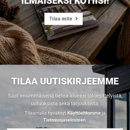
ILMAISEKSI KOTIISI!
Tilaa esite
TILAA UUTISKIRJEEMME
Saat ensimmäisenä tietoa alueesi taloesittelyistä,
uutuuksista sekä tarjouksista.
Tilaamalla hyväksyt
Käyttöehtomme
ja
Tietosuojaselosteen
.