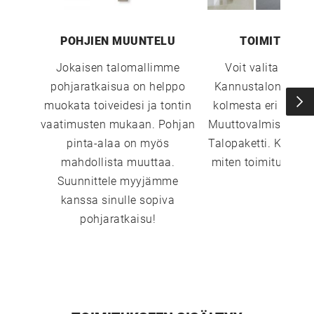
UUSI
POHJIEN MUUNTELU
TOIMITUSTA
UNELMISTA
Jokaisen talomallimme
Voit valita sopi
pohjaratkaisua on helppo
Kannustalon toimi
KODIKSI-
muokata toiveidesi ja tontin
kolmesta eri vaiht
vaatimusten mukaan. Pohjan
Muuttovalmis, Sisust
TALOKIRJA ON
pinta-alaa on myös
Talopaketti. Katso 
mahdollista muuttaa.
miten toimitustavat
Suunnittele myyjämme
JULKAISTU
kanssa sinulle sopiva
pohjaratkaisu!
Upea yli 200-sivuinen talokirja!
Tilaa esite