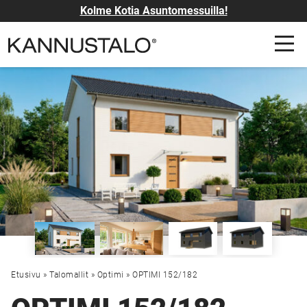
Kolme Kotia Asuntomessuilla!
Etusivu
»
Talomallit
»
Optimi
»
OPTIMI 152/182