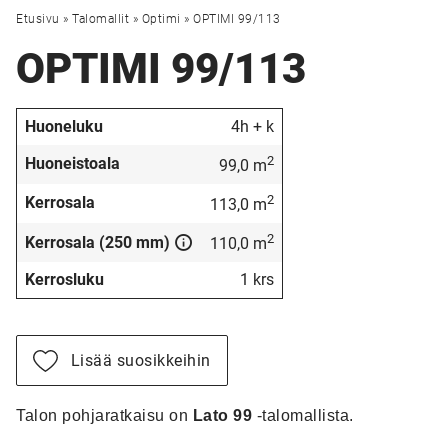
Etusivu
»
Talomallit
»
Optimi
»
OPTIMI 99/113
OPTIMI 99/113
Huoneluku
4h + k
2
Huoneistoala
99,0 m
2
Kerrosala
113,0 m
2
Kerrosala (250 mm)
110,0 m
Kerrosluku
1 krs
Lisää suosikkeihin
Talon pohjaratkaisu on
Lato 99
-talomallista.