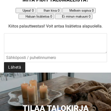
Upea!
0
Ihan kiva
0
Melkein sopiva
0
Haluan lisätietoa
0
Ei minun makuuni
0
Kiitos palautteestasi!
Voit antaa lisätietoa alapuolella.
Lähetä
TILAA TALOKIRJA