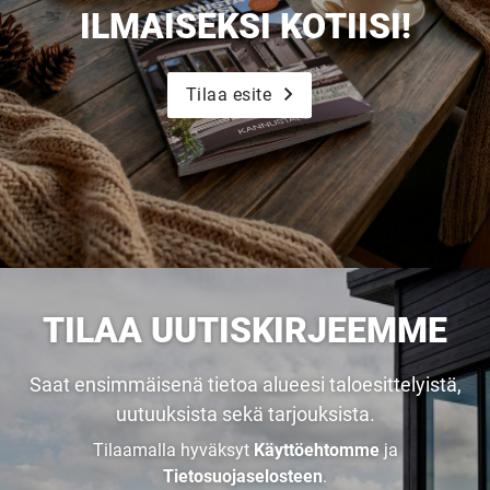
ILMAISEKSI KOTIISI!
Tilaa esite
TILAA UUTISKIRJEEMME
Saat ensimmäisenä tietoa alueesi taloesittelyistä,
uutuuksista sekä tarjouksista.
Tilaamalla hyväksyt
Käyttöehtomme
ja
Tietosuojaselosteen
.