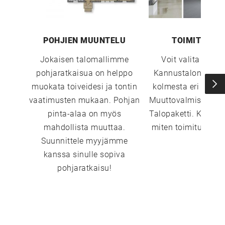
POHJIEN MUUNTELU
TOIMITUSTA
Jokaisen talomallimme
Voit valita sopi
pohjaratkaisua on helppo
Kannustalon toimi
muokata toiveidesi ja tontin
kolmesta eri vaiht
vaatimusten mukaan. Pohjan
Muuttovalmis, Sisust
pinta-alaa on myös
Talopaketti. Katso 
mahdollista muuttaa.
miten toimitustavat
UUSI
Suunnittele myyjämme
kanssa sinulle sopiva
UNELMISTA
pohjaratkaisu!
KODIKSI-