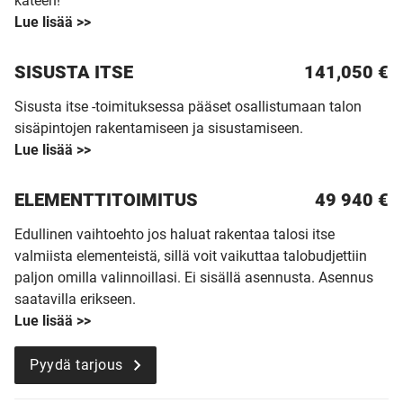
käteen!
Lue lisää >>
SISUSTA ITSE
141,050 €
Sisusta itse -toimituksessa pääset osallistumaan talon
sisäpintojen rakentamiseen ja sisustamiseen.
Lue lisää >>
ELEMENTTITOIMITUS
49 940
€
Edullinen vaihtoehto jos haluat rakentaa talosi itse
valmiista elementeistä, sillä voit vaikuttaa talobudjettiin
paljon omilla valinnoillasi. Ei sisällä asennusta. Asennus
saatavilla erikseen.
Lue lisää >>
Pyydä tarjous