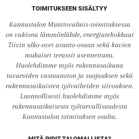
TALOKIRJA ON
TOIMITUKSEEN SISÄLTYY
JULKAISTU
Kannustalon Muuttovalmis-toimituksessa
on vakiona lämmönlähde, energiatehokkaat
Tiivin ulko-ovet asunto-osaan sekä kuvien
Upea yli 200-sivuinen talokirja!
mukaiset terassit asennettuna.
Huolehdimme myös rakennusaikana
Tilaa esite
tavaroiden vastaanoton ja suojauksen sekä
rakennusaikaisten työvaiheiden siivouksen.
Luonnollisesti huolehdimme myös
rakennusaikaisesta työturvallisuudesta
Kannustalon toimituksen osalta.
MITÄ PIDIT TALOMALLISTA?