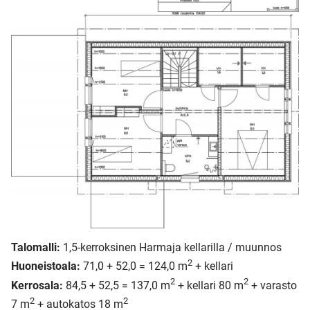
Talomalli:
1,5-kerroksinen Harmaja kellarilla / muunnos
2
Huoneistoala:
71,0 + 52,0 = 124,0 m
+ kellari
2
2
Kerrosala:
84,5 + 52,5 = 137,0 m
+ kellari 80 m
+ varasto
2
2
7 m
+ autokatos 18 m