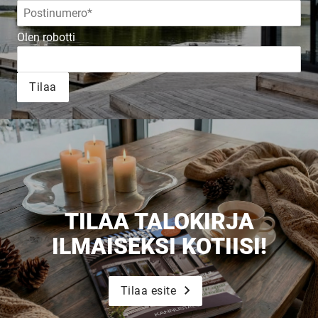
Olen robotti
Tilaa
TILAA TALOKIRJA
ILMAISEKSI KOTIISI!
Tilaa esite