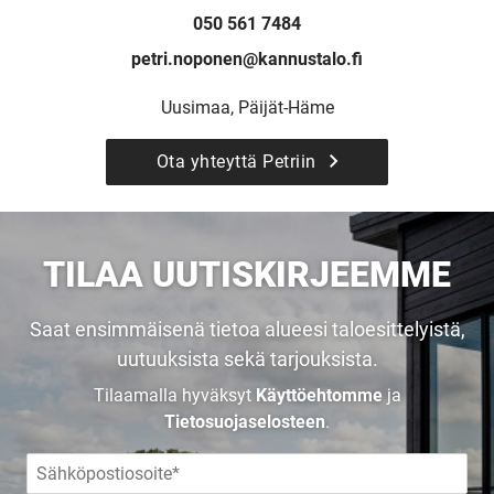
050 561 7484
UNELMISTA
petri.noponen@kannustalo.fi
Uusimaa, Päijät-Häme
KODIKSI-
Ota yhteyttä Petriin
TALOKIRJA ON
JULKAISTU
TILAA UUTISKIRJEEMME
Saat ensimmäisenä tietoa alueesi taloesittelyistä,
uutuuksista sekä tarjouksista.
Upea yli 200-sivuinen talokirja!
Tilaamalla hyväksyt
Käyttöehtomme
ja
Tietosuojaselosteen
.
Tilaa esite