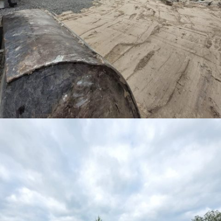
TALOKIRJA ON
JULKAISTU
Upea yli 200-sivuinen talokirja!
Tilaa esite