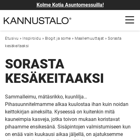
Kolme Kotia Asuntomessuilla!
Etusivu
»
Inspiroidu
»
Blogit ja some
»
Maallemuuttajat
»
Sorasta
kesäkeitaaksi
SORASTA
KESÄKEITAAKSI
Sammalleimu, mätäsrikko, kuunlilja…
Pihasuunnitelmamme alkaa kuulostaa ihan kuin noidan
keittokirjan aineksilta. Kyseessä on kuitenkin mitä
kauneimpia kasveja, jotka toivon mukaan koristavat
pihaamme ensikesänä. Sisäpintojen valmistumiseen kun
on enää vain kuukausi aikaa jäljellä, on ajatuksemme