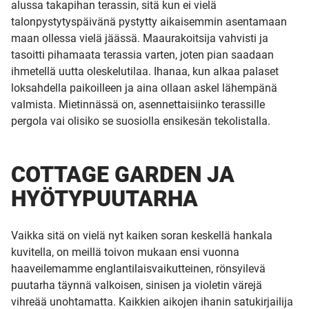
alussa takapihan terassin, sitä kun ei vielä
talonpystytyspäivänä pystytty aikaisemmin asentamaan
maan ollessa vielä jäässä. Maaurakoitsija vahvisti ja
tasoitti pihamaata terassia varten, joten pian saadaan
ihmetellä uutta oleskelutilaa. Ihanaa, kun alkaa palaset
loksahdella paikoilleen ja aina ollaan askel lähempänä
valmista. Mietinnässä on, asennettaisiinko terassille
pergola vai olisiko se suosiolla ensikesän tekolistalla.
COTTAGE GARDEN JA
HYÖTYPUUTARHA
Vaikka sitä on vielä nyt kaiken soran keskellä hankala
kuvitella, on meillä toivon mukaan ensi vuonna
haaveilemamme englantilaisvaikutteinen, rönsyilevä
puutarha täynnä valkoisen, sinisen ja violetin värejä
vihreää unohtamatta. Kaikkien aikojen ihanin satukirjailija