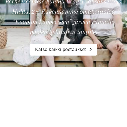
Perheeseemme kuuluu lisäksi saksanseisoja
Hulda, 2,5. Rakennamme omakotitaloa
”Kuopion kuppeeseen” järven rannalle
puolen hehtaarin tontille.
Katso kaikki postaukset