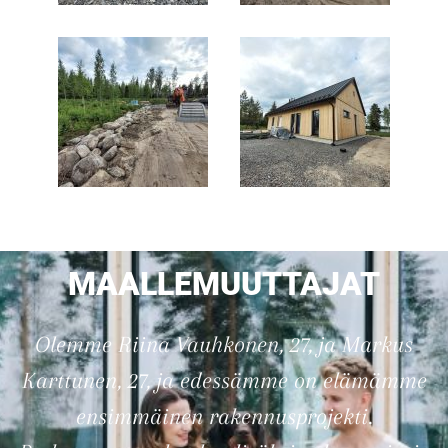
MAALLEMUUTTAJAT
Olemme Riina Vauhkonen, 27, ja Markus
Karttunen, 27, ja edessämme on elämämme
ensimmäinen rakennusprojekti.