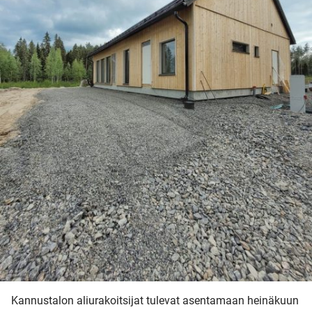
Kannustalon aliurakoitsijat tulevat asentamaan heinäkuun