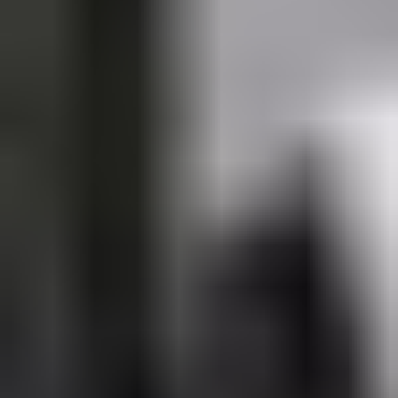
JULKAISTU
Upea yli 200-sivuinen talokirja!
Tilaa esite