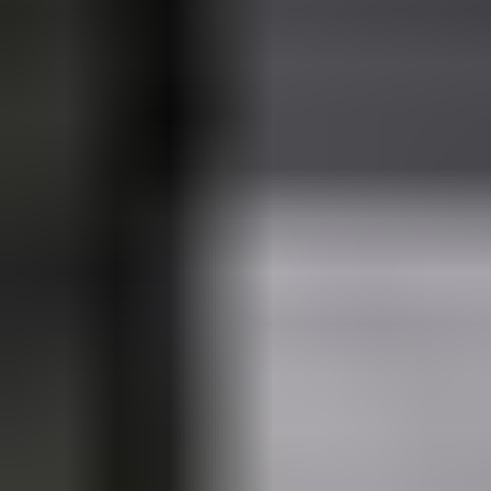
UUSI
UNELMISTA
KODIKSI-
TALOKIRJA ON