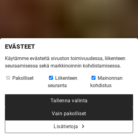
EVÄSTEET
Etusivu
»
Inspiroidu
»
Rakentajatarinoita
»
Golfkentän laidalla
Käytämme evästeitä sivuston toimivuudessa, liikenteen
TEKSTI
JUTTA YLÄ-MONONEN
KUVAT
JAANIS KERKIS
seuraamisessa sekä markkinoinnin kohdistamisessa.
GOLFKENTÄN
Pakolliset
Liikenteen
Mainonnan
seuranta
kohdistus
LAIDALLA
Tallenna valinta
Vain pakolliset
Aiemman vapaa-ajan kotinsa itse
rakennuttaneet Viktoria ja Timo Herskoi eivät
Lisätietoja
voineet uskoa, kuinka vaivattomasti