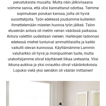
perustuksista muualta. Mutta näin jälkiviisaana
voimme sanoa, että olisi kannattanut odottaa. Teimme
sopimuksen porukan kanssa, joilla oli hyviä
suosittelijoita. Työn edetessä jouduimme kuitenkin
ihmettelemään miesten huonoa työn jälkeä. Talon
etuseinän antura oli metrin verran väärässä paikassa.
Antura valettiin uudestaan viereen. Harkkojen ladonnan
edetessä miehet tuntuivat ammattilaisilta ja kaikki
vaikutti olevan kunnossa. Käyttämämme Lammin
valuharkko oli hyvä ja monipuolinen tuote, mutta
urakoitsijamme olivat käyttäneet liikaa uretaania. Viisi
ikkuna-aukkoa ja yksi oviaukko olivat vääränkokoisia.
Lopuksi vielä yksi seinäkin oli väärän mittainen!