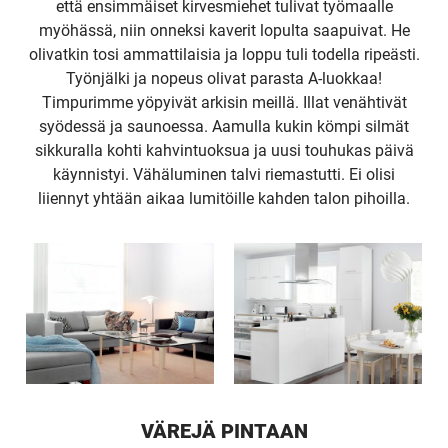
että ensimmäiset kirvesmiehet tulivat työmaalle
myöhässä, niin onneksi kaverit lopulta saapuivat. He
olivatkin tosi ammattilaisia ja loppu tuli todella ripeästi.
Työnjälki ja nopeus olivat parasta A-luokkaa!
Timpurimme yöpyivät arkisin meillä. Illat venähtivät
syödessä ja saunoessa. Aamulla kukin kömpi silmät
sikkuralla kohti kahvintuoksua ja uusi touhukas päivä
käynnistyi. Vähäluminen talvi riemastutti. Ei olisi
liiennyt yhtään aikaa lumitöille kahden talon pihoilla.
VÄREJÄ PINTAAN