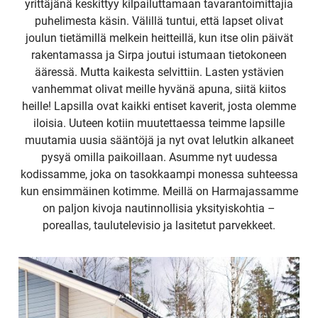
yrittäjänä keskittyy kilpailuttamaan tavarantoimittajia
puhelimesta käsin. Välillä tuntui, että lapset olivat
joulun tietämillä melkein heitteillä, kun itse olin päivät
rakentamassa ja Sirpa joutui istumaan tietokoneen
ääressä. Mutta kaikesta selvittiin. Lasten ystävien
vanhemmat olivat meille hyvänä apuna, siitä kiitos
heille! Lapsilla ovat kaikki entiset kaverit, josta olemme
iloisia. Uuteen kotiin muutettaessa teimme lapsille
muutamia uusia sääntöjä ja nyt ovat lelutkin alkaneet
pysyä omilla paikoillaan. Asumme nyt uudessa
kodissamme, joka on tasokkaampi monessa suhteessa
kun ensimmäinen kotimme. Meillä on Harmajassamme
on paljon kivoja nautinnollisia yksityiskohtia –
poreallas, taulutelevisio ja lasitetut parvekkeet.