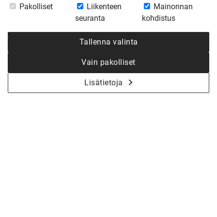
Pakolliset
Liikenteen
Mainonnan
seuranta
kohdistus
Tallenna valinta
Vain pakolliset
Lisätietoja
KYSY LISÄÄ - ALOITETAAN YHDESSÄ