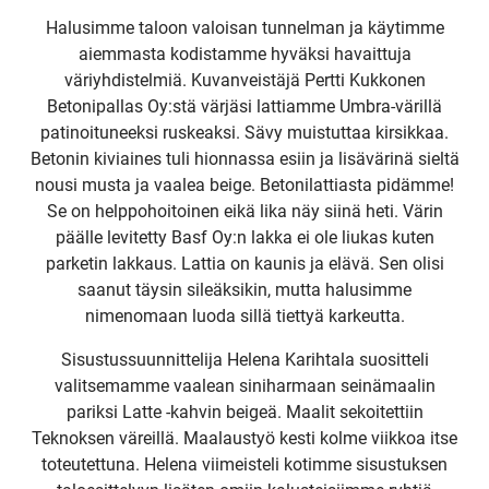
Halusimme taloon valoisan tunnelman ja käytimme
aiemmasta kodistamme hyväksi havaittuja
väriyhdistelmiä. Kuvanveistäjä Pertti Kukkonen
Betonipallas Oy:stä värjäsi lattiamme Umbra-värillä
patinoituneeksi ruskeaksi. Sävy muistuttaa kirsikkaa.
UUSI
Betonin kiviaines tuli hionnassa esiin ja lisävärinä sieltä
nousi musta ja vaalea beige. Betonilattiasta pidämme!
UNELMISTA
Se on helppohoitoinen eikä lika näy siinä heti. Värin
päälle levitetty Basf Oy:n lakka ei ole liukas kuten
parketin lakkaus. Lattia on kaunis ja elävä. Sen olisi
KODIKSI-
saanut täysin sileäksikin, mutta halusimme
nimenomaan luoda sillä tiettyä karkeutta.
TALOKIRJA ON
Sisustussuunnittelija Helena Karihtala suositteli
valitsemamme vaalean siniharmaan seinämaalin
JULKAISTU
pariksi Latte -kahvin beigeä. Maalit sekoitettiin
Teknoksen väreillä. Maalaustyö kesti kolme viikkoa itse
toteutettuna. Helena viimeisteli kotimme sisustuksen