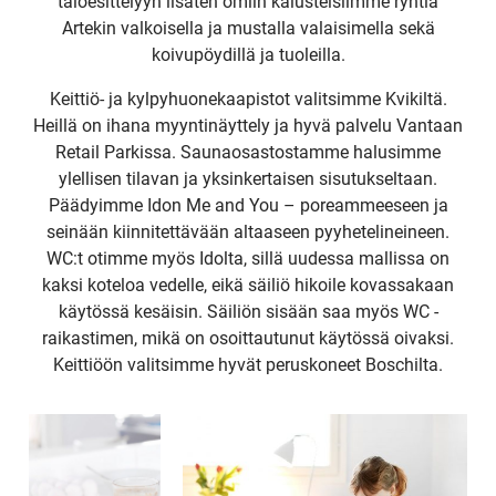
taloesittelyyn lisäten omiin kalusteisiimme ryhtiä
Artekin valkoisella ja mustalla valaisimella sekä
Upea yli 200-sivuinen talokirja!
koivupöydillä ja tuoleilla.
Keittiö- ja kylpyhuonekaapistot valitsimme Kvikiltä.
Tilaa esite
Heillä on ihana myyntinäyttely ja hyvä palvelu Vantaan
Retail Parkissa. Saunaosastostamme halusimme
ylellisen tilavan ja yksinkertaisen sisutukseltaan.
Päädyimme Idon Me and You – poreammeeseen ja
seinään kiinnitettävään altaaseen pyyhetelineineen.
WC:t otimme myös Idolta, sillä uudessa mallissa on
kaksi koteloa vedelle, eikä säiliö hikoile kovassakaan
käytössä kesäisin. Säiliön sisään saa myös WC -
raikastimen, mikä on osoittautunut käytössä oivaksi.
Keittiöön valitsimme hyvät peruskoneet Boschilta.