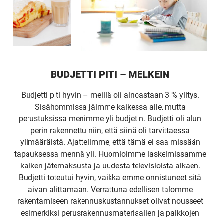
BUDJETTI PITI – MELKEIN
Budjetti piti hyvin – meillä oli ainoastaan 3 % ylitys.
Sisähommissa jäimme kaikessa alle, mutta
perustuksissa menimme yli budjetin. Budjetti oli alun
perin rakennettu niin, että siinä oli tarvittaessa
ylimääräistä. Ajattelimme, että tämä ei saa missään
tapauksessa mennä yli. Huomioimme laskelmissamme
kaiken jätemaksusta ja uudesta televisioista alkaen.
Budjetti toteutui hyvin, vaikka emme onnistuneet sitä
aivan alittamaan. Verrattuna edellisen talomme
rakentamiseen rakennuskustannukset olivat nousseet
esimerkiksi perusrakennusmateriaalien ja palkkojen