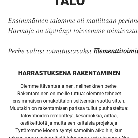
TALO
Ensimmäinen talomme oli malliltaan perinne
Harmaja on täyttänyt toiveemme toimivasta 
Perhe valitsi toimitustavaksi 
Elementtitoimi
HARRASTUKSENA RAKENTAMINEN
Olemme itävantaalainen, nelihenkinen perhe.
Rakentaminen on meille tuttua: olemme tehneet
ensimmäisen omakotitalon seitsemän vuotta sitten.
Muutakin on rakentamisen parissa tullut puuhasteltua:
taloyhtiöiden remontteja, kesämökkiä, aittaa,
kesäkeittiötä ja muita sen kaltaisia projekteja.
Tyttäremme Moona syntyi samoihin aikoihin, kun
rakensimme ensimmäistä taloamme. esikoisemme Aku