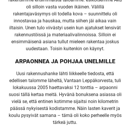
oli silloin vasta vuoden ikäinen. Välillä
rakentajaväsymys oli todella kova – suunnittelu oli
innostavaa ja hauskaa, mutta siihen jäi aikaa vain
iltaisin. Unen tulo viivästyi usein kun ajatukset lensivät
rakennustöissä ja materiaalivalinnoissa. Silloin ei
ensimmäisenä asiana tullut mieleen rakentaa joskus
uudestaan. Toisin kuitenkin on käynyt.
ARPAONNEA JA POHJAA UNELMILLE
Uusi rakennushanke lähti liikkeelle tiedosta, että
edellisen talomme läheltä, Vantaan Leppäkorvesta, tuli
lokakuussa 2005 haettavaksi 12 tonttia – arpaonni
suosi tällä kertaa meitä. Hyvänä bonuksena asiassa oli
vielä se, että entinen kotimme sijaitsi noin kilometrin
päässä nykyisestä kodistamme. Näin lasten kaverit ja
koulu pysyivät samana – tämä oli koko perheelle myös
tärkeä juttu.