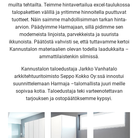
muilta tehtailta. Teimme hintavertailua excel-taulukossa
talopakettien välillä ja yritimme hinnoitella puuttuvat
tuotteet. Näin saimme mahdollisimman tarkan hinta-
arvion. Päädyimme Harmajaan, sillä pidimme sen
moderneista linjoista, parvekkeista ja suurista
ikkunoista. Päätöstä vahvisti se, että tuttavamme kertoi
Kannustalon materiaalien olevan todella laadukkaita –
ammattilaistenkin silmissä.
Kannustalon taloedustaja Jarkko Vanhatalo
arkkitehtuuritoimisto Seppo Kokko Oy:ssä innostui
suunnittelemaan Harmaja –talomallista juuri meille
sopivaa kotia. Taloedustaja teki varteenotettavan
tarjouksen ja ostopäätöksemme kypsyi.