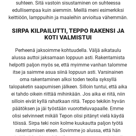
suhteen. Sitä vastoin sisustaminen on suhteessa
edullisempaa kuin aiemmin. Meillä meni esimerkiksi
keittiöön, lamppuihin ja maaleihin arvioitua vähemmän.
SIRPA KILPAILUTTI, TEPPO RAKENSI JA
KOTI VALMISTUI
Perheenä jaksoimme kohtuudella. Väljä aikataulu
alussa auttoi jaksamaan loppuun asti. Rakentamista
helpotti paljon myös se, että myimme vanhan talomme
itse ja saimme asua siinä loppuun asti. Varsinainen
oma rakentaminen alkoi toden teolla syksyllä
talopaketin saapumisen jälkeen. Silloin tuntui, että aika
ei tahdo oikein riittää mihinkään. Jos aika ei riitä, niin
silloin eivät kyllä rahatkaan riitä. Teppo tekikin hyvän
päätöksen ja jäi työstään vuorotteluvapaalle. Emme
olisi selvinneet mikäli Tepon olisi pitänyt vielä käydä
töissä. Sirpa teki noin kolme kuukautta paljon työtä
rakentamisen eteen. Sovimme jo alussa, että hän