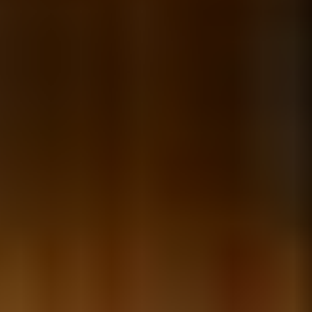
UUSI
UNELMISTA
KODIKSI-
TALOKIRJA ON