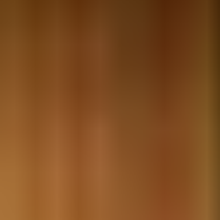
JULKAISTU
Upea yli 200-sivuinen talokirja!
Tilaa esite