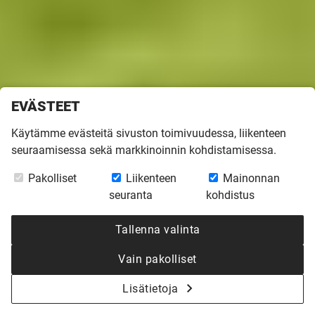
EVÄSTEET
Etusivu
»
Inspiroidu
»
Rakentajatarinoita
»
Tuhkasta nousi musta Lato
Käytämme evästeitä sivuston toimivuudessa, liikenteen
TEKSTI
MIIA JA TIMO LAHTI-RÖYSKÖ
KUVAT
VILLE
seuraamisessa sekä markkinoinnin kohdistamisessa.
HAUTALUOMA
Pakolliset
Liikenteen
Mainonnan
TUHKASTA NOUSI
seuranta
kohdistus
MUSTA LATO
Tallenna valinta
Vain pakolliset
Kotimme tuhoutui tulipalossa tammikuisena yönä vuonna
Lisätietoja
2024, kun pakkasta oli -34. Talo kärsi mittavat vahingot ja
sai purkutuomion, joten saimme vakuutusyhtiöltä kaksi