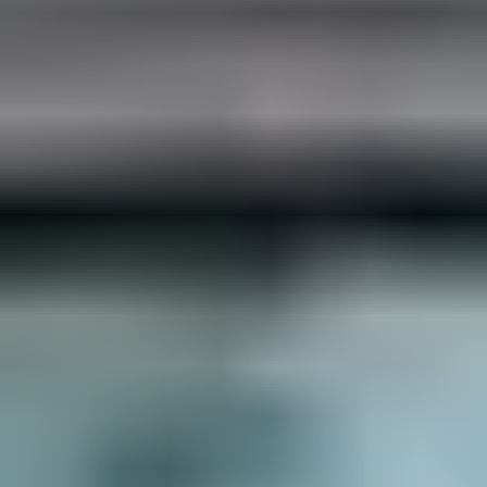
JULKAISTU
Upea yli 200-sivuinen talokirja!
Tilaa esite