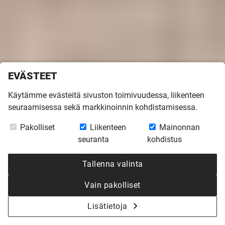
EVÄSTEET
Etusivu
»
Inspiroidu
»
Rakentajatarinoita
»
Villa Solstrand
Käytämme evästeitä sivuston toimivuudessa, liikenteen
TEKSTI
JUTTA RISSANEN
KUVAT
PAULA OSENIUS
seuraamisessa sekä markkinoinnin kohdistamisessa.
VILLA SOLSTRAND
Pakolliset
Liikenteen
Mainonnan
seuranta
kohdistus
Pohdinnoissa oli aluksi keittiöremontti, joka kasvoi
Tallenna valinta
pikkuhiljaa kokonaiseksi uuden talon
Vain pakolliset
rakennusprojektiksi! Nyt lasten muutettua omilleen
kodiksi haluttiin kaikki unelmat täyttävä talo, jossa
Lisätietoja
voitaisiin asua vielä eläkeiässäkin. Täydellinen lopputulos
ja aikataulussa valmistuminen taattiin valitsemalla