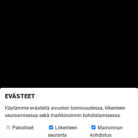
EVÄSTEET
Käytämme evästeitä sivuston toimivuudessa, liikenteen
seuraamisessa sekä markkinoinnin kohdistamisessa.
Etusivu
»
Inspiroidu
»
Virtuaalikierrokset
»
Ekologinen Lato 98
Pakolliset
Liikenteen
Mainonnan
seuranta
kohdistus