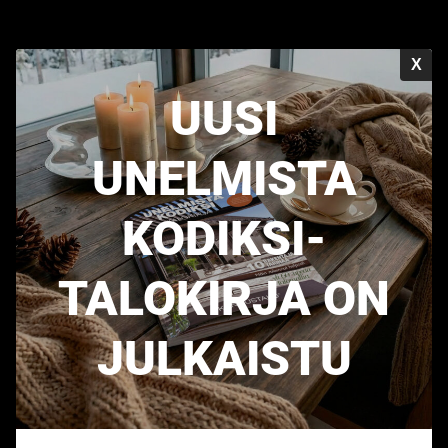
X
UUSI
UNELMISTA
KODIKSI-
TALOKIRJA ON
JULKAISTU