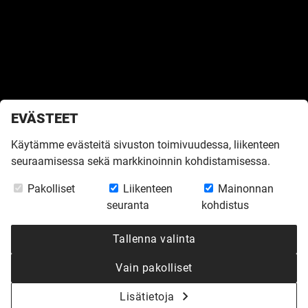
EVÄSTEET
Käytämme evästeitä sivuston toimivuudessa, liikenteen
seuraamisessa sekä markkinoinnin kohdistamisessa.
Etusivu
»
Inspiroidu
»
Virtuaalikierrokset
»
Mittatilaus Vihervaara
Pakolliset
Liikenteen
Mainonnan
Hangossa
seuranta
kohdistus
MITTATILAUS
Tallenna valinta
VIHERVAARA
Vain pakolliset
HANGOSSA
Lisätietoja