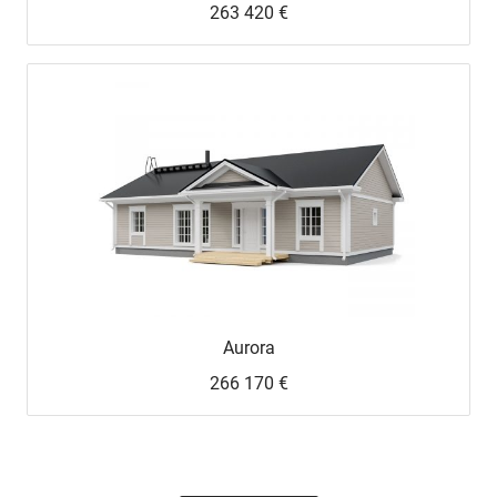
JULKAISTU
263 420 €
Upea yli 200-sivuinen talokirja!
Tilaa esite
Aurora
266 170 €