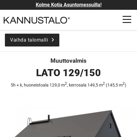
Kolme Kotia Asuntomessuilla!
Vaihda talomalli
Muuttovalmis
LATO 129/150
2
2
2
5h + k, huoneistoala 129,0 m
, kerrosala 149,5 m
(145,5 m
)