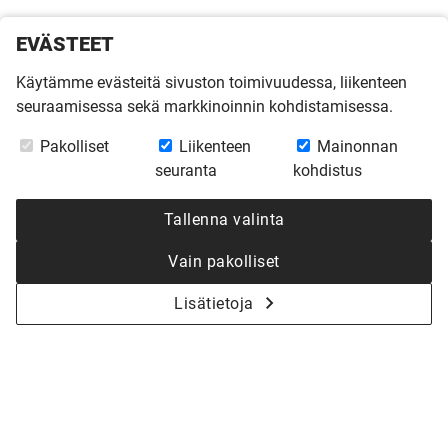
EVÄSTEET
Käytämme evästeitä sivuston toimivuudessa, liikenteen
seuraamisessa sekä markkinoinnin kohdistamisessa.
Pakolliset
Liikenteen
Mainonnan
seuranta
kohdistus
Tallenna valinta
Muuttovalmis kokonaishinta valintojesi jälkeen:
Vain pakolliset
262 370 €
Lisätietoja
+ toimituskulut