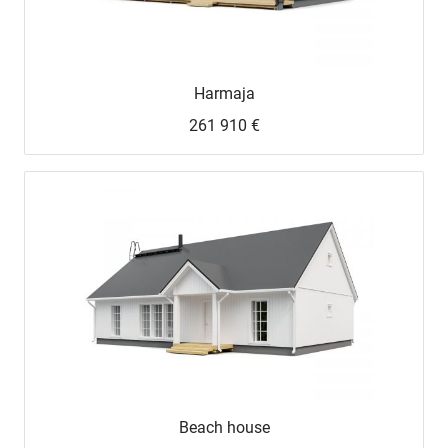
Harmaja
261 910 €
UUSI
UNELMISTA
KODIKSI-
TALOKIRJA ON
Beach house