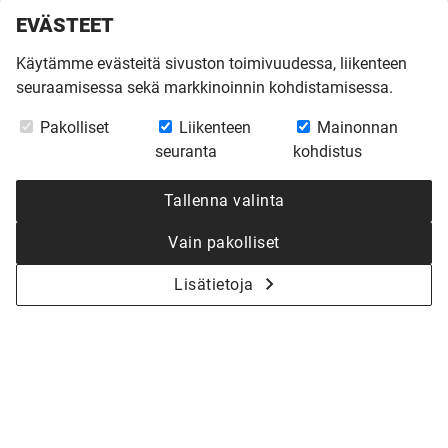
EVÄSTEET
Käytämme evästeitä sivuston toimivuudessa, liikenteen
seuraamisessa sekä markkinoinnin kohdistamisessa.
Pakolliset
Liikenteen
Mainonnan
seuranta
kohdistus
Tallenna valinta
Muuttovalmis kokonaishinta valintojesi jälkeen:
Vain pakolliset
267 750 €
Lisätietoja
+ toimituskulut