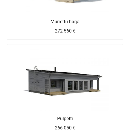
Murrettu harja
272 560 €
UUSI
UNELMISTA
KODIKSI-
TALOKIRJA ON
Pulpetti
JULKAISTU
266 050 €