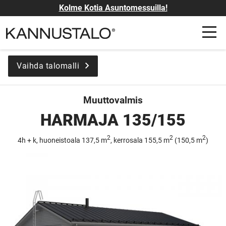
Kolme Kotia Asuntomessuilla!
Vaihda talomalli
Muuttovalmis
HARMAJA 135/155
2
2
2
4h + k, huoneistoala 137,5 m
, kerrosala 155,5 m
(150,5 m
)