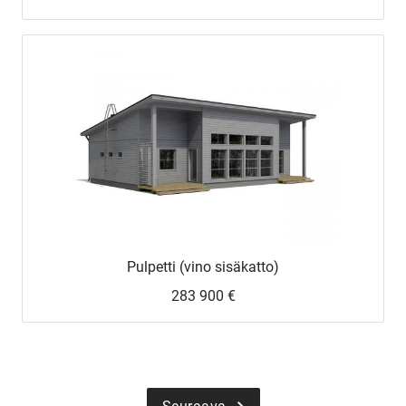
Upea yli 200-sivuinen talokirja!
Tilaa esite
Pulpetti (vino sisäkatto)
283 900 €