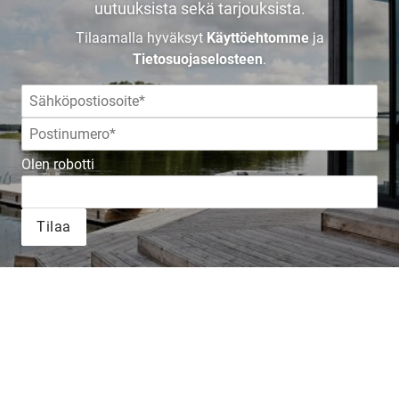
uutuuksista sekä tarjouksista.
Tilaamalla hyväksyt
Käyttöehtomme
ja
Tietosuojaselosteen
.
Olen robotti
Tilaa