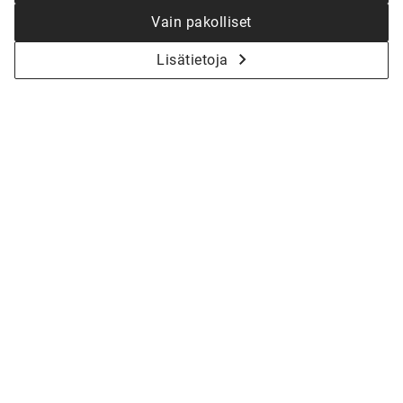
Vain pakolliset
Lisätietoja
KYSY LISÄÄ - ALOITETAAN YHDESSÄ
KOTISI SUUNNITTELU
Olitpa vasta haaveiluvaiheessa tai jo valmiina
toteutukseen, talomyyjämme auttavat sinua