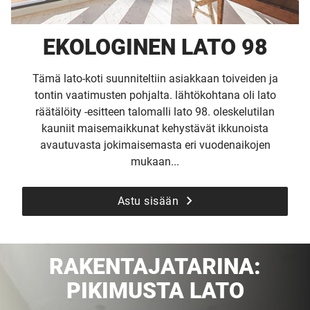
EKOLOGINEN LATO 98
Tämä lato-koti suunniteltiin asiakkaan toiveiden ja
tontin vaatimusten pohjalta. lähtökohtana oli lato
räätälöity -esitteen talomalli lato 98. oleskelutilan
kauniit maisemaikkunat kehystävät ikkunoista
avautuvasta jokimaisemasta eri vuodenaikojen
mukaan...
Astu sisään
RAKENTAJATARINA:
PIKIMUSTA LATO