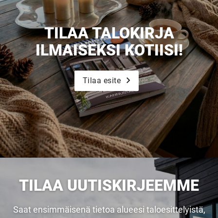
TILAA TALOKIRJA
ILMAISEKSI KOTIISI!
Tilaa esite
TILAA UUTISKIRJEEMME
Saat ensimmäisenä tietoa alueesi taloesittelyistä,