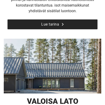
korostavat tilantuntua. isot maisemaikkunat
Tilaa esite
yhdistävät sisätilat luontoon.
Lue tarina
VALOISA LATO