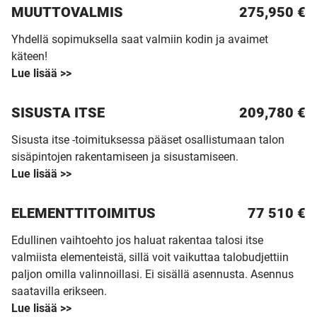
MUUTTO­VALMIS
275,950 €
Yhdellä sopimuksella saat valmiin kodin ja avaimet
käteen!
Lue lisää >>
SISUSTA ITSE
209,780 €
Sisusta itse -toimituksessa pääset osallistumaan talon
sisäpintojen rakentamiseen ja sisustamiseen.
Lue lisää >>
ELEMENTTITOIMITUS
77 510
€
Edullinen vaihtoehto jos haluat rakentaa talosi itse
valmiista elementeistä, sillä voit vaikuttaa talobudjettiin
paljon omilla valinnoillasi. Ei sisällä asennusta. Asennus
saatavilla erikseen.
Lue lisää >>