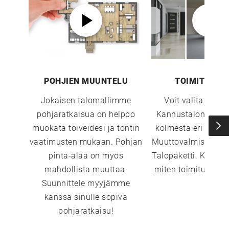
POHJIEN MUUNTELU
TOIMITUSTA
Jokaisen talomallimme
Voit valita sopi
pohjaratkaisua on helppo
Kannustalon toimi
muokata toiveidesi ja tontin
kolmesta eri vaiht
vaatimusten mukaan. Pohjan
Muuttovalmis, Sisust
pinta-alaa on myös
Talopaketti. Katso 
mahdollista muuttaa.
miten toimitustavat
Suunnittele myyjämme
kanssa sinulle sopiva
pohjaratkaisu!