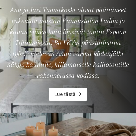
Anu ja Jari Tuomikoski olivat päättäneet
rakentaa mustan Kannustalon Ladon jo
kauan ennen kuin löysivät tontin Espoon
Tillinmäestä. Bo LKV:n päästailistina
työskentelevän Anun varma kädenjälki
näkyy kauniille, kiilamaiselle kalliotontille
rakennetussa kodissa.
Lue tästä