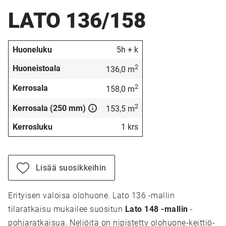
LATO 136/158
Huoneluku
5h + k
2
Huoneistoala
136,0 m
2
Kerrosala
158,0 m
2
Kerrosala (250 mm)
153,5 m
Kerrosluku
1 krs
Lisää suosikkeihin
Erityisen valoisa olohuone. Lato 136 -mallin
tilaratkaisu mukailee suositun
Lato 148 -mallin
-
pohjaratkaisua. Neliöitä on nipistetty olohuone-keittiö-