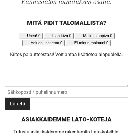
Kannustalon toimituksen osalta.
MITÄ PIDIT TALOMALLISTA?
Upea!
0
Ihan kiva
0
Melkein sopiva
0
Haluan lisätietoa
0
Ei minun makuuni
0
Kiitos palautteestasi!
Voit antaa lisätietoa alapuolella.
Lähetä
ASIAKKAIDEMME LATO-KOTEJA
Tutustu asiakkaidemme rakentamiin Lato-koteihin!