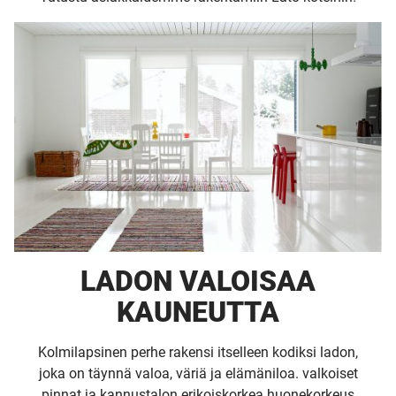
UUSI
UNELMISTA
KODIKSI-
TALOKIRJA ON
LADON VALOISAA
JULKAISTU
KAUNEUTTA
Kolmilapsinen perhe rakensi itselleen kodiksi ladon,
joka on täynnä valoa, väriä ja elämäniloa. valkoiset
Upea yli 200-sivuinen talokirja!
pinnat ja kannustalon erikoiskorkea huonekorkeus