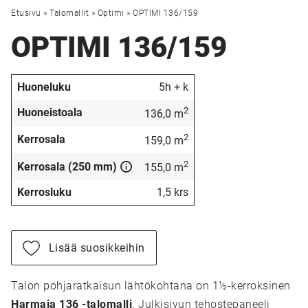
Etusivu
»
Talomallit
»
Optimi
»
OPTIMI 136/159
OPTIMI 136/159
Huoneluku
5h + k
2
Huoneistoala
136,0 m
2
Kerrosala
159,0 m
2
Kerrosala (250 mm)
155,0 m
Kerrosluku
1,5 krs
Lisää suosikkeihin
Talon pohjaratkaisun lähtökohtana on 1½-kerroksinen
Harmaja 136 -talomalli
. Julkisivun tehostepaneeli