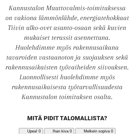
Kannustalon Muuttovalmis-toimituksessa
on vakiona lämmönlähde, energiatehokkaat
Tiivin ulko-ovet asunto-osaan sekä kuvien
mukaiset terassit asennettuna.
Huolehdimme myös rakennusaikana
tavaroiden vastaanoton ja suojauksen sekä
rakennusaikaisten työvaiheiden siivouksen.
Luonnollisesti huolehdimme myös
rakennusaikaisesta työturvallisuudesta
Kannustalon toimituksen osalta.
MITÄ PIDIT TALOMALLISTA?
Upea!
0
Ihan kiva
0
Melkein sopiva
0