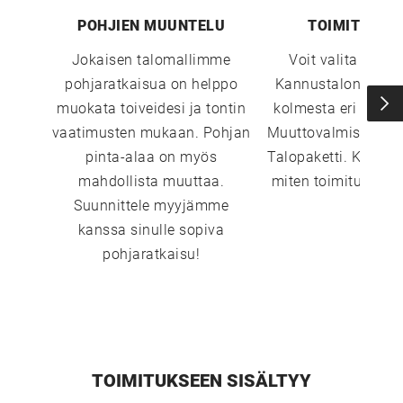
UUSI
POHJIEN MUUNTELU
TOIMITUSTA
UNELMISTA
Jokaisen talomallimme
Voit valita sopi
pohjaratkaisua on helppo
Kannustalon toimi
muokata toiveidesi ja tontin
kolmesta eri vaiht
KODIKSI-
vaatimusten mukaan. Pohjan
Muuttovalmis, Sisust
pinta-alaa on myös
Talopaketti. Katso 
TALOKIRJA ON
mahdollista muuttaa.
miten toimitustavat
Suunnittele myyjämme
JULKAISTU
kanssa sinulle sopiva
pohjaratkaisu!
Upea yli 200-sivuinen talokirja!
TOIMITUKSEEN SISÄLTYY
Tilaa esite