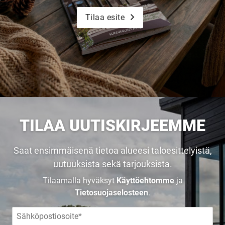
Tilaa esite
TILAA UUTISKIRJEEMME
Saat ensimmäisenä tietoa alueesi taloesittelyistä,
uutuuksista sekä tarjouksista.
Tilaamalla hyväksyt
Käyttöehtomme
ja
Tietosuojaselosteen
.