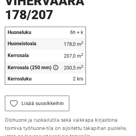
VIHERVAARA
178/207
Huoneluku
6h + k
2
Huoneistoala
178,0 m
2
Kerrosala
207,0 m
2
Kerrosala (250 mm)
200,5 m
Kerrosluku
2 krs
Lisää suosikkeihin
Olohuone ja ruokailutila sekä vaikkapa kirjastona
toimiva työhuone-tila on sijoitettu takapihan puolelle,