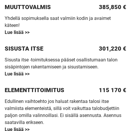
MUUTTO­VALMIS
385,850 €
Yhdellä sopimuksella saat valmiin kodin ja avaimet
käteen!
Lue lisää >>
SISUSTA ITSE
301,220 €
Sisusta itse -toimituksessa pääset osallistumaan talon
sisäpintojen rakentamiseen ja sisustamiseen.
Lue lisää >>
ELEMENTTITOIMITUS
115 170
€
Edullinen vaihtoehto jos haluat rakentaa talosi itse
valmiista elementeistä, sillä voit vaikuttaa talobudjettiin
paljon omilla valinnoillasi. Ei sisällä asennusta. Asennus
saatavilla erikseen.
Lue lisää >>