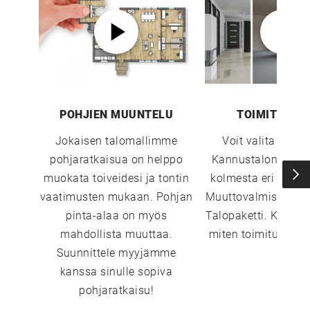
POHJIEN MUUNTELU
TOIMITUSTA
Jokaisen talomallimme
Voit valita sopi
pohjaratkaisua on helppo
Kannustalon toimi
muokata toiveidesi ja tontin
kolmesta eri vaiht
vaatimusten mukaan. Pohjan
Muuttovalmis, Sisust
pinta-alaa on myös
Talopaketti. Katso 
mahdollista muuttaa.
miten toimitustavat
Suunnittele myyjämme
kanssa sinulle sopiva
pohjaratkaisu!