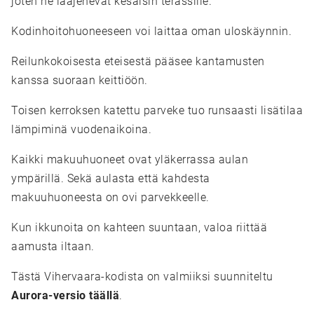
joten ne laajenevat kesäisin terassille.
Kodinhoitohuoneeseen voi laittaa oman uloskäynnin.
Reilunkokoisesta eteisestä pääsee kantamusten
kanssa suoraan keittiöön.
Toisen kerroksen katettu parveke tuo runsaasti lisätilaa
lämpiminä vuodenaikoina.
Kaikki makuuhuoneet ovat yläkerrassa aulan
ympärillä. Sekä aulasta että kahdesta
makuuhuoneesta on ovi parvekkeelle.
Kun ikkunoita on kahteen suuntaan, valoa riittää
aamusta iltaan.
Tästä Vihervaara-kodista on valmiiksi suunniteltu
Aurora-versio täällä
.