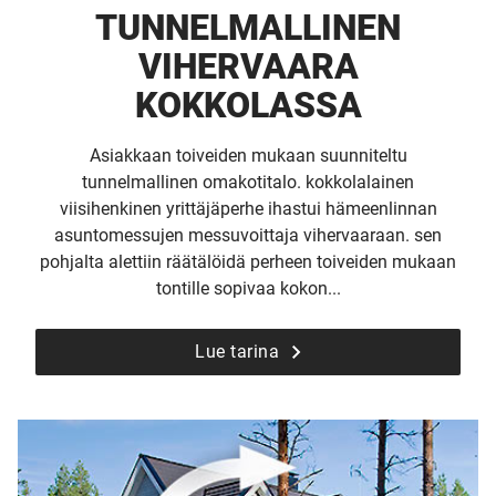
TUNNEL­MALLINEN
VIHERVAARA
KOKKOLASSA
Asiakkaan toiveiden mukaan suunniteltu
tunnelmallinen omakotitalo. kokkolalainen
viisihenkinen yrittäjäperhe ihastui hämeenlinnan
asuntomessujen messuvoittaja vihervaaraan. sen
pohjalta alettiin räätälöidä perheen toiveiden mukaan
tontille sopivaa kokon...
Lue tarina