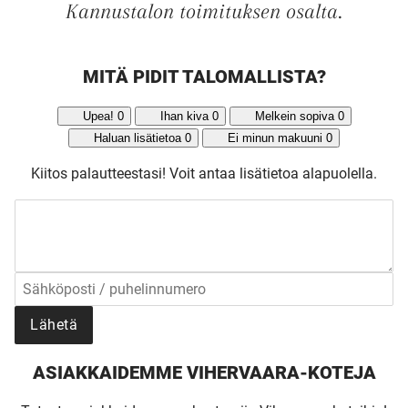
Kannustalon toimituksen osalta.
MITÄ PIDIT TALOMALLISTA?
UUSI
Upea!
0
Ihan kiva
0
Melkein sopiva
0
Haluan lisätietoa
0
Ei minun makuuni
0
UNELMISTA
Kiitos palautteestasi!
Voit antaa lisätietoa alapuolella.
KODIKSI-
TALOKIRJA ON
JULKAISTU
Lähetä
ASIAKKAIDEMME VIHERVAARA-KOTEJA