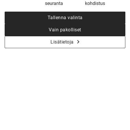
seuranta
kohdistus
Tallenna valinta
Vain pakolliset
Lisätietoja
KYSY LISÄÄ - ALOITETAAN YHDESSÄ
KOTISI SUUNNITTELU