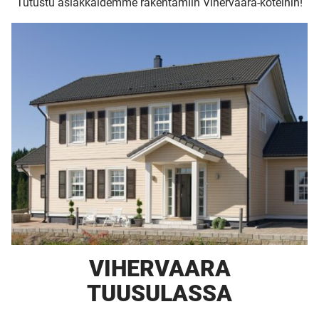
Tutustu asiakkaidemme rakentamiin Vihervaara-koteihin!
Upea yli 200-sivuinen talokirja!
Tilaa esite
VIHERVAARA
TUUSULASSA