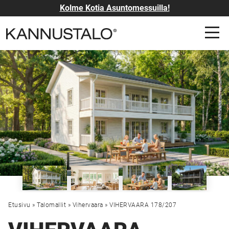
Kolme Kotia Asuntomessuilla!
Etusivu
»
Talomallit
»
Vihervaara
»
VIHERVAARA 178/207