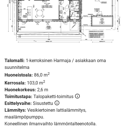
Talomalli:
1-kerroksinen Harmaja / asiakkaan oma
suunnitelma
2
Huoneistoala:
86,0 m
2
Kerrosala:
103,0 m
Huonekorkeus:
2,6 m
Toimitustapa:
Talopaketti-toimitus
Esittelyvaihe:
Sisustettu
Lämmitys:
Vesikiertoinen lattialämmitys,
maalämpöpumppu.
Koneellinen ilmanvaihto lämmöntalteenotolla.