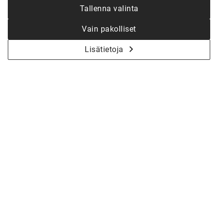
Tallenna valinta
Vain pakolliset
Lisätietoja
KYSY LISÄÄ - ALOITETAAN YHDESSÄ
KOTISI SUUNNITTELU