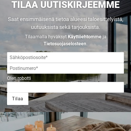
KODIKSI-
TILAA UUTISKIRJEEMME
TALOKIRJA ON
Saat ensimmäisenä tietoa alueesi taloesittelyistä,
uutuuksista sekä tarjouksista.
JULKAISTU
Tilaamalla hyväksyt
Käyttöehtomme
ja
Tietosuojaselosteen
.
Upea yli 200-sivuinen talokirja!
Olen robotti
Tilaa esite
Tilaa